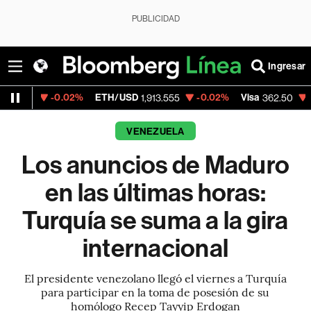
PUBLICIDAD
Ingresar
-0.02%
ETH/USD
-0.02%
Visa
-2.15%
Mer
1,913.555
362.50
VENEZUELA
Los anuncios de Maduro
en las últimas horas:
Turquía se suma a la gira
internacional
El presidente venezolano llegó el viernes a Turquía
para participar en la toma de posesión de su
homólogo Recep Tayyip Erdogan