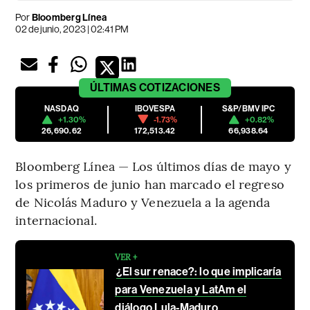
Por
Bloomberg Línea
02 de junio, 2023 | 02:41 PM
ÚLTIMAS
COTIZACIONES
NASDAQ
IBOVESPA
S&P/BMV IPC
+1.30%
-1.73%
+0.82%
26,690.62
172,513.42
66,938.64
Bloomberg Línea — Los últimos días de mayo y
los primeros de junio han marcado el regreso
de Nicolás Maduro y Venezuela a la agenda
internacional.
VER +
¿El sur renace?: lo que implicaría
para Venezuela y LatAm el
diálogo Lula-Maduro