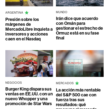
MUNDO
ARGENTINA
Irán dice que acuerdo
Presión sobre los
con Omán para
márgenes de
gestionar el estrecho de
MercadoLibre inquieta a
Ormuz está en su fase
inversores y acciones
final
caen en el Nasdaq
NEGOCIOS
MERCADOS
Burger King dispara sus
La acción más rentable
ventas en EE.UU. con un
del S&P 500 cae con
nuevo Whopper y una
fuerza tras sus
promoción de Star Wars
resultados: qué