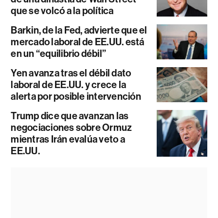
que se volcó a la política
Barkin, de la Fed, advierte que el
mercado laboral de EE.UU. está
en un “equilibrio débil”
Yen avanza tras el débil dato
laboral de EE.UU. y crece la
alerta por posible intervención
Trump dice que avanzan las
negociaciones sobre Ormuz
mientras Irán evalúa veto a
EE.UU.