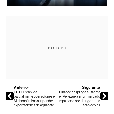
PUBLICIDAD
Anterior
Siguiente
EE.UU. reanuda
Binance despliega su tarjeta
parcialmente operaciones en
en Venezuela en un mercado
Michoacán tras suspender
impulsado por el auge de las
exportaciones de aguacate
stablecoins