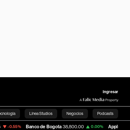
Ingresar
ecnología
Línea Studios
Negocios
Podcasts
Banco de Bogota
38,800.00
Apple
309.25
%
0.00%
+1.
English