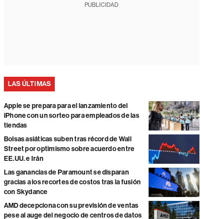
PUBLICIDAD
LAS ÚLTIMAS
Apple se prepara para el lanzamiento del
iPhone con un sorteo para empleados de las
tiendas
Bolsas asiáticas suben tras récord de Wall
Street por optimismo sobre acuerdo entre
EE.UU. e Irán
Las ganancias de Paramount se disparan
gracias a los recortes de costos tras la fusión
con Skydance
AMD decepciona con su previsión de ventas
pese al auge del negocio de centros de datos