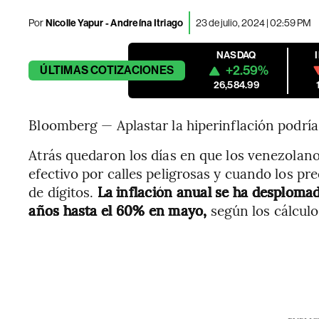
Por
Nicolle Yapur -
Andreína Itriago
23 de julio, 2024 | 02:59 PM
NASDAQ
+2.59%
ÚLTIMAS
COTIZACIONES
26,584.99
Bloomberg — Aplastar la hiperinflación podría
Atrás quedaron los días en que los venezolano
efectivo por calles peligrosas y cuando los p
de dígitos.
La inflación anual se ha desplom
años hasta el 60% en mayo,
según los cálculo