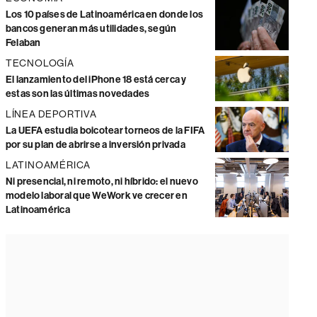
Los 10 países de Latinoamérica en donde los
bancos generan más utilidades, según
Felaban
TECNOLOGÍA
El lanzamiento del iPhone 18 está cerca y
estas son las últimas novedades
LÍNEA DEPORTIVA
La UEFA estudia boicotear torneos de la FIFA
por su plan de abrirse a inversión privada
LATINOAMÉRICA
Ni presencial, ni remoto, ni híbrido: el nuevo
modelo laboral que WeWork ve crecer en
Latinoamérica