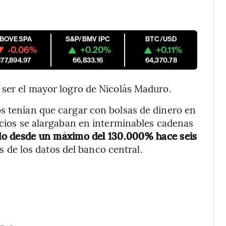
IBOVESPA
S&P/BMV IPC
BTC/USD
-0.06%
+0.20%
+0.11%
177,894.97
66,833.16
64,370.78
 ser el mayor logro de Nicolás Maduro.
s tenían que cargar con bolsas de dinero en
recios se alargaban en interminables cadenas
ado desde un máximo del 130.000% hace seis
s de los datos del banco central.