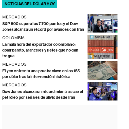
NOTICIAS DEL DÓLAR HOY
MERCADOS
S&P 500 supera los 7.700 puntos y el Dow
Jones alcanza un récord por avances con Irán
COLOMBIA
La mala hora del exportador colombiano:
dólar barato, aranceles y fletes que no dan
tregua
MERCADOS
El yen enfrenta una prueba clave en los 155
por dólar tras la intervención histórica
MERCADOS
Dow Jones alcanza un récord mientras cae el
petróleo por señales de alivio desde Irán