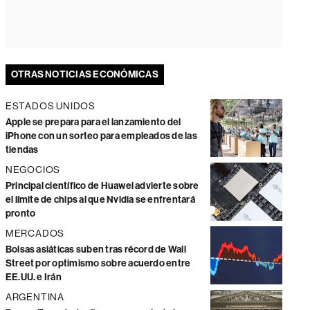
OTRAS NOTICIAS ECONÓMICAS
ESTADOS UNIDOS
Apple se prepara para el lanzamiento del
iPhone con un sorteo para empleados de las
tiendas
NEGOCIOS
Principal científico de Huawei advierte sobre
el límite de chips al que Nvidia se enfrentará
pronto
MERCADOS
Bolsas asiáticas suben tras récord de Wall
Street por optimismo sobre acuerdo entre
EE.UU. e Irán
ARGENTINA