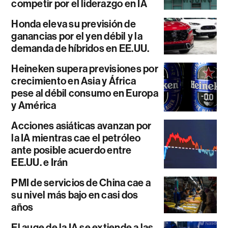
competir por el liderazgo en IA
Honda eleva su previsión de
ganancias por el yen débil y la
demanda de híbridos en EE.UU.
Heineken supera previsiones por
crecimiento en Asia y África
pese al débil consumo en Europa
y América
Acciones asiáticas avanzan por
la IA mientras cae el petróleo
ante posible acuerdo entre
EE.UU. e Irán
PMI de servicios de China cae a
su nivel más bajo en casi dos
años
El auge de la IA se extiende a las