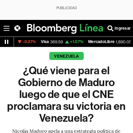
PUBLICIDAD
Ingresar
-0.27%
Visa
+1.07%
MercadoLibre
-0.55%
369.59
1,890.05
VENEZUELA
¿Qué viene para el
Gobierno de Maduro
luego de que el CNE
proclamara su victoria en
Venezuela?
Nicolás Maduro apela a una estrategia política de