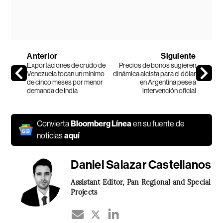
Anterior
Siguiente
Exportaciones de crudo de
Precios de bonos sugieren
Venezuela tocan un mínimo
dinámica alcista para el dólar
de cinco meses por menor
en Argentina pese a
demanda de India
intervención oficial
Convierta
Bloomberg Línea
en su fuente de
noticias
aquí
Daniel Salazar Castellanos
Assistant Editor, Pan Regional and Special
Projects