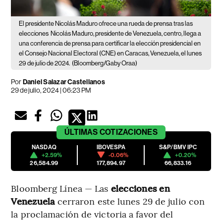
El presidente Nicolás Maduro ofrece una rueda de prensa tras las
elecciones
Nicolás Maduro, presidente de Venezuela, centro, llega a
una conferencia de prensa para certificar la elección presidencial en
el Consejo Nacional Electoral (CNE) en Caracas, Venezuela, el lunes
29 de julio de 2024.
(Bloomberg/Gaby Oraa)
Por
Daniel Salazar Castellanos
29 de julio, 2024 | 06:23 PM
ÚLTIMAS
COTIZACIONES
NASDAQ
IBOVESPA
S&P/BMV IPC
+2.59%
-0.06%
+0.20%
26,584.99
177,894.97
66,833.16
Bloomberg Línea — Las
elecciones en
Venezuela
cerraron este lunes 29 de julio con
la proclamación de victoria a favor del