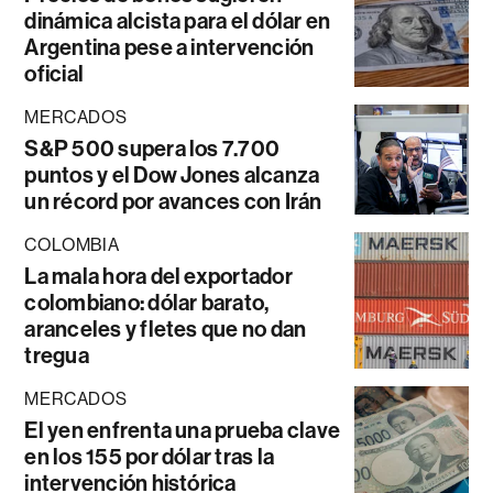
dinámica alcista para el dólar en
Argentina pese a intervención
oficial
MERCADOS
S&P 500 supera los 7.700
puntos y el Dow Jones alcanza
un récord por avances con Irán
COLOMBIA
La mala hora del exportador
colombiano: dólar barato,
aranceles y fletes que no dan
tregua
MERCADOS
El yen enfrenta una prueba clave
en los 155 por dólar tras la
intervención histórica