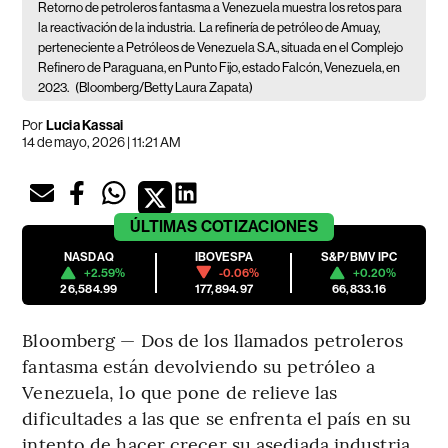
Retorno de petroleros fantasma a Venezuela muestra los retos para
la reactivación de la industria.
La refinería de petróleo de Amuay,
perteneciente a Petróleos de Venezuela S.A., situada en el Complejo
Refinero de Paraguana, en Punto Fijo, estado Falcón, Venezuela, en
2023.
(Bloomberg/Betty Laura Zapata)
Por
Lucia Kassai
14 de mayo, 2026 | 11:21 AM
ÚLTIMAS
COTIZACIONES
NASDAQ
IBOVESPA
S&P/BMV IPC
+2.59%
-0.06%
+0.20%
26,584.99
177,894.97
66,833.16
Bloomberg — Dos de los llamados petroleros
fantasma están devolviendo su petróleo a
Venezuela, lo que pone de relieve las
dificultades a las que se enfrenta el país en su
intento de hacer crecer su asediada industria