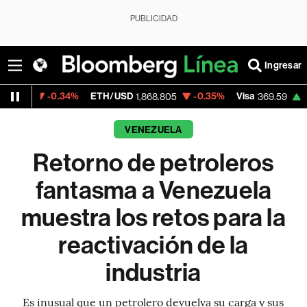
PUBLICIDAD
Ingresar
0.34%
ETH/USD
-0.35%
Visa
+1.07%
Mer
1,868.805
369.59
VENEZUELA
Retorno de petroleros
fantasma a Venezuela
muestra los retos para la
reactivación de la
industria
Es inusual que un petrolero devuelva su carga y sus