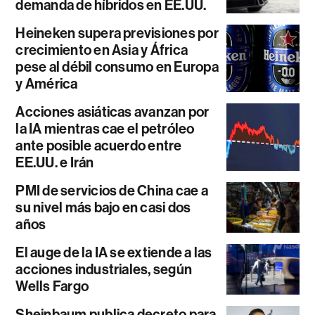
demanda de híbridos en EE.UU.
Heineken supera previsiones por
crecimiento en Asia y África
pese al débil consumo en Europa
y América
Acciones asiáticas avanzan por
la IA mientras cae el petróleo
ante posible acuerdo entre
EE.UU. e Irán
PMI de servicios de China cae a
su nivel más bajo en casi dos
años
El auge de la IA se extiende a las
acciones industriales, según
Wells Fargo
Sheinbaum publica decreto para