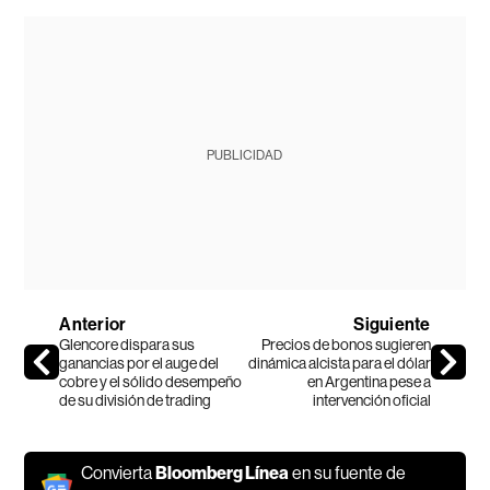
PUBLICIDAD
Anterior
Siguiente
Glencore dispara sus
Precios de bonos sugieren
ganancias por el auge del
dinámica alcista para el dólar
cobre y el sólido desempeño
en Argentina pese a
de su división de trading
intervención oficial
Convierta
Bloomberg Línea
en su fuente de