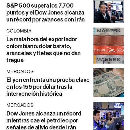
S&P 500 supera los 7.700
puntos y el Dow Jones alcanza
un récord por avances con Irán
COLOMBIA
La mala hora del exportador
colombiano: dólar barato,
aranceles y fletes que no dan
tregua
MERCADOS
El yen enfrenta una prueba clave
en los 155 por dólar tras la
intervención histórica
MERCADOS
Dow Jones alcanza un récord
mientras cae el petróleo por
señales de alivio desde Irán