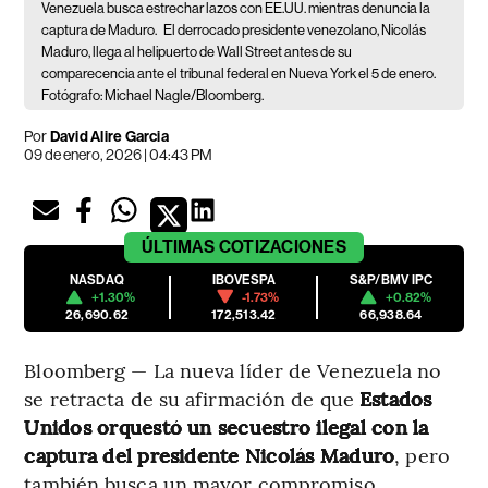
Venezuela busca estrechar lazos con EE.UU. mientras denuncia la
captura de Maduro.
El derrocado presidente venezolano, Nicolás
Maduro, llega al helipuerto de Wall Street antes de su
comparecencia ante el tribunal federal en Nueva York el 5 de enero.
Fotógrafo: Michael Nagle/Bloomberg.
Por
David Alire Garcia
09 de enero, 2026 | 04:43 PM
ÚLTIMAS
COTIZACIONES
NASDAQ
IBOVESPA
S&P/BMV IPC
+1.30%
-1.73%
+0.82%
26,690.62
172,513.42
66,938.64
Bloomberg — La nueva líder de Venezuela no
se retracta de su afirmación de que
Estados
Unidos orquestó un secuestro ilegal con la
captura del presidente Nicolás Maduro
, pero
también busca un mayor compromiso