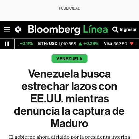
PUBLICIDAD
Ingresar
11%
ETH/USD
+0.29%
Visa
-2.15%
Merca
1,919.558
362.50
VENEZUELA
Venezuela busca
estrechar lazos con
EE.UU. mientras
denuncia la captura de
Maduro
El gobierno ahora dirigido por la presidenta interina