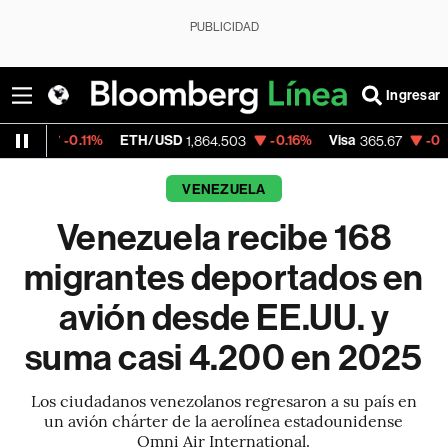
PUBLICIDAD
Ingresar
11%
ETH/USD
-0.16%
Visa
-0.13%
Mercad
1,864.503
365.67
VENEZUELA
Venezuela recibe 168
migrantes deportados en
avión desde EE.UU. y
suma casi 4.200 en 2025
Los ciudadanos venezolanos regresaron a su país en
un avión chárter de la aerolínea estadounidense
Omni Air International.