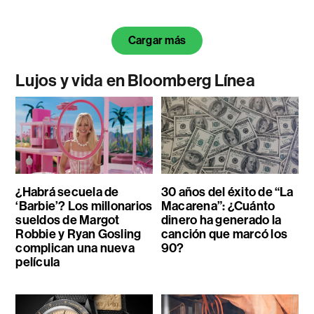
Cargar más
Lujos y vida en Bloomberg Línea
¿Habrá secuela de
30 años del éxito de “La
‘Barbie’? Los millonarios
Macarena”: ¿Cuánto
sueldos de Margot
dinero ha generado la
Robbie y Ryan Gosling
canción que marcó los
complican una nueva
90?
película