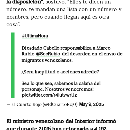
la disposición”
, sostuvo. “Ellos te dicen un
número, te mandan una lista con un número y
nombres, pero cuando llegan aquí es otra
cosa”.
#UltimaHora
Diosdado Cabello responsabiliza a Marco
Rubio
del desorden en el envío de
@SecRubio
migrantes venezolanos.
¿Será Ineptitud o acciones adrede?
Sea lo que sea, sabemos la calaña del
personaje. Nosotros venceremos!
pic.twitter.com/r4lutvwrUz
— El Cuarto Rojo (@ElCuartoRoj0)
May 9, 2025
El ministro venezolano del Interior informó
que durante 2025 han retornado a 4.192