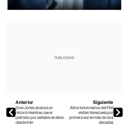
PUBLICIDAD
Anterior
Siguiente
Dow Jones alcanza un
Altos funcionarios del FMI
récord mientras cae el
visitan Venezuela por
petróleo por señales de alivio
primera vez en más de dos
desde Irán
décadas