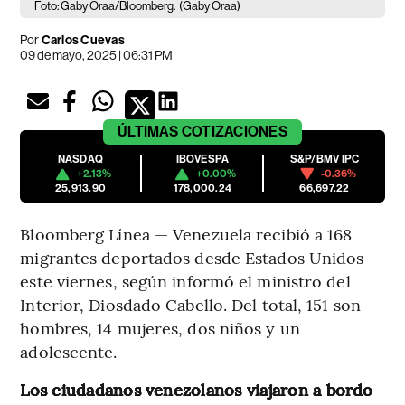
Foto: Gaby Oraa/Bloomberg.
(Gaby Oraa)
Por
Carlos Cuevas
09 de mayo, 2025 | 06:31 PM
ÚLTIMAS
COTIZACIONES
NASDAQ
IBOVESPA
S&P/BMV IPC
+2.13%
+0.00%
-0.36%
25,913.90
178,000.24
66,697.22
Bloomberg Línea — Venezuela recibió a 168
migrantes deportados desde Estados Unidos
este viernes, según informó el ministro del
Interior, Diosdado Cabello. Del total, 151 son
hombres, 14 mujeres, dos niños y un
adolescente.
Los ciudadanos venezolanos viajaron a bordo