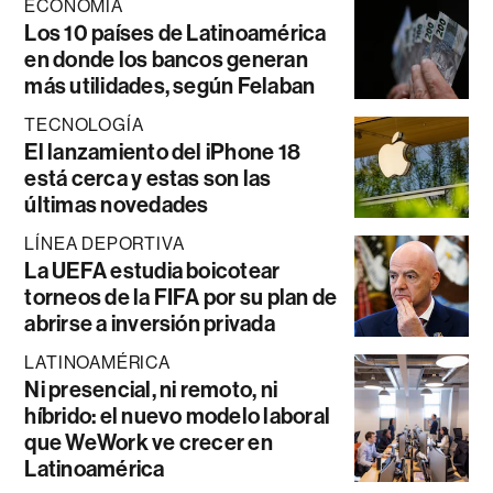
ECONOMÍA
Los 10 países de Latinoamérica
en donde los bancos generan
más utilidades, según Felaban
TECNOLOGÍA
El lanzamiento del iPhone 18
está cerca y estas son las
últimas novedades
LÍNEA DEPORTIVA
La UEFA estudia boicotear
torneos de la FIFA por su plan de
abrirse a inversión privada
LATINOAMÉRICA
Ni presencial, ni remoto, ni
híbrido: el nuevo modelo laboral
que WeWork ve crecer en
Latinoamérica