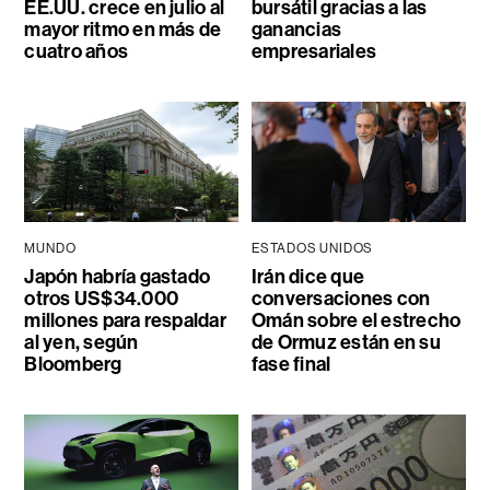
EE.UU. crece en julio al
bursátil gracias a las
mayor ritmo en más de
ganancias
cuatro años
empresariales
MUNDO
ESTADOS UNIDOS
Japón habría gastado
Irán dice que
otros US$34.000
conversaciones con
millones para respaldar
Omán sobre el estrecho
al yen, según
de Ormuz están en su
Bloomberg
fase final