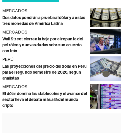
MERCADOS
Dos datos pondrán a prueba al dólar y a estas
tres monedas de América Latina
MERCADOS
Wall Street cierra a la baja por el repunte del
petróleo y nuevas dudas sobre un acuerdo
con Irán
PERÚ
Las proyecciones del precio del dólar en Perú
para el segundo semestre de 2026, según
analistas
MERCADOS
El dólar domina las stablecoins y el avance del
sector lleva el debate más allá del mundo
cripto