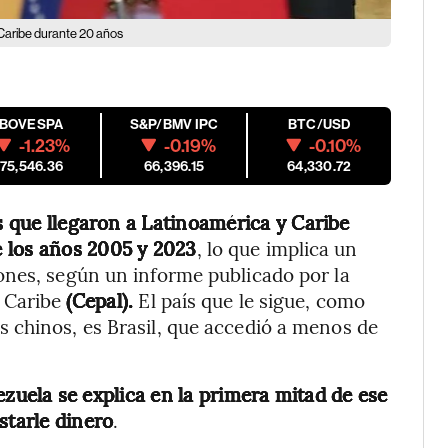
 Caribe durante 20 años
IBOVESPA
S&P/BMV IPC
BTC/USD
-1.23%
-0.19%
-0.10%
175,546.36
66,396.15
64,330.72
os que llegaron a Latinoamérica y Caribe
 los años 2005 y 2023
, lo que implica un
ones, según un informe publicado por la
l Caribe
(Cepal).
El país que le sigue, como
 chinos, es Brasil, que accedió a menos de
zuela se explica en la primera mitad de ese
starle dinero
.