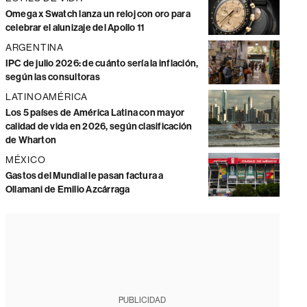
Omega x Swatch lanza un reloj con oro para
celebrar el alunizaje del Apollo 11
ARGENTINA
IPC de julio 2026: de cuánto sería la inflación,
según las consultoras
LATINOAMÉRICA
Los 5 países de América Latina con mayor
calidad de vida en 2026, según clasificación
de Wharton
MÉXICO
Gastos del Mundial le pasan factura a
Ollamani de Emilio Azcárraga
PUBLICIDAD