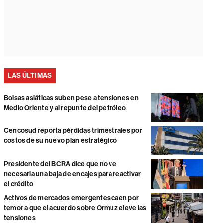
LAS ÚLTIMAS
Bolsas asiáticas suben pese a tensiones en
Medio Oriente y al repunte del petróleo
Cencosud reporta pérdidas trimestrales por
costos de su nuevo plan estratégico
Presidente del BCRA dice que no ve
necesaria una baja de encajes para reactivar
el crédito
Activos de mercados emergentes caen por
temor a que el acuerdo sobre Ormuz eleve las
tensiones