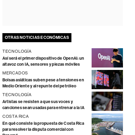
OTRAS NOTICIAS ECONÓMICAS
TECNOLOGÍA
Así será el primer dispositivo de OpenAI: un
altavoz con IA, sensores y piezas móviles
MERCADOS
Bolsas asiáticas suben pese a tensiones en
Medio Oriente y al repunte del petróleo
TECNOLOGÍA
Artistas se resisten a que sus voces y
canciones sean usadas para entrenar a la IA
COSTA RICA
En qué consiste la propuesta de Costa Rica
para resolver la disputa comercial con