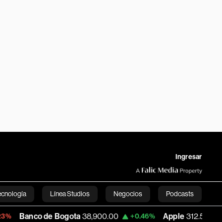
Ingresar
ecnología
Línea Studios
Negocios
Podcasts
o de Bogota
38,900.00
Apple
312.53
U
+0.46%
+0.51%
English