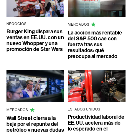
NEGOCIOS
MERCADOS
Burger King dispara sus
La acción más rentable
ventas en EE.UU. con un
del S&P 500 cae con
nuevo Whopper y una
fuerza tras sus
promoción de Star Wars
resultados: qué
preocupa al mercado
ESTADOS UNIDOS
MERCADOS
Productividad laboral de
Wall Street cierra a la
EE.UU. acelera más de
baja por el repunte del
lo esperado en el
petróleo y nuevas dudas