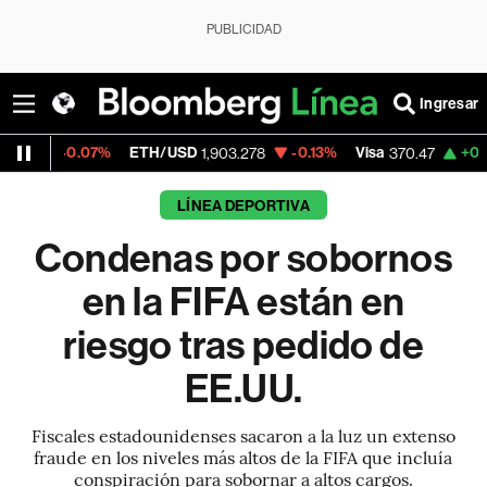
PUBLICIDAD
Ingresar
%
ETH/USD
-0.13%
Visa
+0.52%
Mercado
1,903.278
370.47
LÍNEA DEPORTIVA
Condenas por sobornos
en la FIFA están en
riesgo tras pedido de
EE.UU.
Fiscales estadounidenses sacaron a la luz un extenso
fraude en los niveles más altos de la FIFA que incluía
conspiración para sobornar a altos cargos.