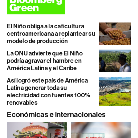
El Niño obliga a la caficultura
centroamericana a replantear su
modelo de producción
La ONU advierte que El Niño
podría agravar el hambre en
América Latina y el Caribe
Así logró este país de América
Latina generar toda su
electricidad con fuentes 100%
renovables
Económicas e internacionales