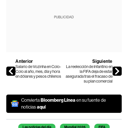
PUBLICIDAD
Anterior
Siguiente
Salario de Vozinha en Colo-
La reelección de Infantino en
Colo al año, mes, día y hora
la FIFA deja de estar
en dólares y pesos chilenos
asegurada tras el fracaso de
su plan comercial
Convierta
Bloomberg Línea
en su fuente de
noticias
aquí
Temas de este artículo
Las noticias del día
Mundial 2026
FIFA