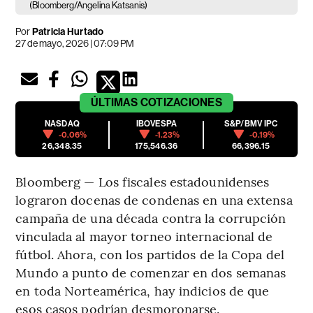
(Bloomberg/Angelina Katsanis)
Por
Patricia Hurtado
27 de mayo, 2026 | 07:09 PM
ÚLTIMAS
COTIZACIONES
NASDAQ
IBOVESPA
S&P/BMV IPC
-0.06%
-1.23%
-0.19%
26,348.35
175,546.36
66,396.15
Bloomberg — Los fiscales estadounidenses
lograron docenas de condenas en una extensa
campaña de una década contra la corrupción
vinculada al mayor torneo internacional de
fútbol. Ahora, con los partidos de la Copa del
Mundo a punto de comenzar en dos semanas
en toda Norteamérica, hay indicios de que
esos casos podrían desmoronarse.