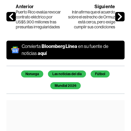
Anterior
Siguiente
Puerto Rico evalúa revocar
Irán afirma que el acuerdo
contrato eléctrico por
sobre el estrecho de Ormuz
US$5.900 millones tras
está cerca, pero exige
presuntas irregularidades
cumplir sus condiciones
Convierta
Bloomberg Línea
en su fuente de
noticias
aquí
Temas de este artículo
Noruega
Las noticias del día
Fútbol
Mundial 2026