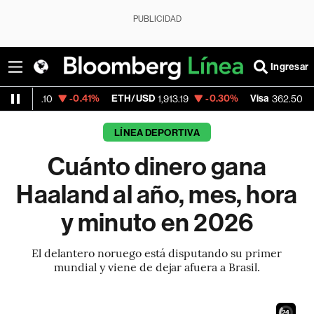
PUBLICIDAD
Ingresar
-0.41%
ETH/USD
-0.30%
Visa
-2.15%
Me
1,913.19
362.50
LÍNEA DEPORTIVA
Cuánto dinero gana
Haaland al año, mes, hora
y minuto en 2026
El delantero noruego está disputando su primer
mundial y viene de dejar afuera a Brasil.
22