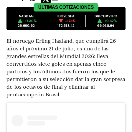
ÚLTIMAS
COTIZACIONES
NASDAQ
IBOVESPA
S&P/BMV IPC
+1.30%
-1.73%
+0.82%
26,690.62
172,513.42
66,938.64
El noruego Erling Haaland, que cumplirá 26
años el próximo 21 de julio, es una de las
grandes estrellas del Mundial 2026: lleva
convertidos siete goles en apenas cinco
partidos y los últimos dos fueron los que le
permitieron a su selección dar la gran sorpresa
de los octavos de final y eliminar al
pentacampeón Brasil.