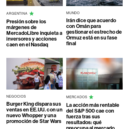
MUNDO
ARGENTINA
Irán dice que acuerdo
Presión sobre los
con Omán para
márgenes de
gestionar el estrecho de
MercadoLibre inquieta a
Ormuz está en su fase
inversores y acciones
final
caen en el Nasdaq
NEGOCIOS
MERCADOS
Burger King dispara sus
La acción más rentable
ventas en EE.UU. con un
del S&P 500 cae con
nuevo Whopper y una
fuerza tras sus
promoción de Star Wars
resultados: qué
preocupa al mercado