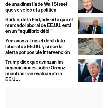
de una dinastía de Wall Street
que se volcó a la política
Barkin, de la Fed, advierte que el
mercado laboral de EE.UU. está
en un “equilibrio débil”
Yen avanza tras el débil dato
laboral de EE.UU. y crece la
alerta por posible intervención
Trump dice que avanzan las
negociaciones sobre Ormuz
mientras Irán evalúa veto a
EE.UU.