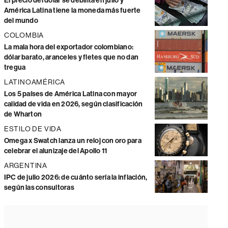
El precio del dólar se debilita en julio y
América Latina tiene la moneda más fuerte
del mundo
COLOMBIA
La mala hora del exportador colombiano:
dólar barato, aranceles y fletes que no dan
tregua
LATINOAMÉRICA
Los 5 países de América Latina con mayor
calidad de vida en 2026, según clasificación
de Wharton
ESTILO DE VIDA
Omega x Swatch lanza un reloj con oro para
celebrar el alunizaje del Apollo 11
ARGENTINA
IPC de julio 2026: de cuánto sería la inflación,
según las consultoras