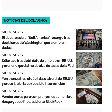
NOTICIAS DEL DÓLAR HOY
MERCADOS
El debate sobre “Sell América” resurge tras
decisiones de Washington que siembran
dudas
MERCADOS
Dólar cae tras débil dato de empleo en EE.UU.
y menor expectativa de alza de tasas de la Fed
MERCADOS
Yen avanza tras el débil dato laboral de EE.UU.
y crece la alerta por posible intervención
MERCADOS
Vender euros para comprar yenes aumenta el
riesgo geopolítico, advierte BlackRock