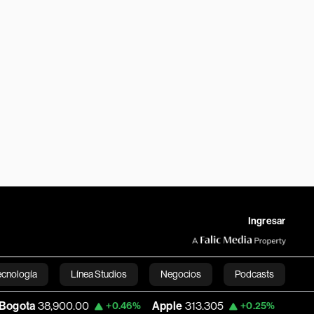
Ingresar
ecnología
Línea Studios
Negocios
Podcasts
8,900.00
Apple
313.305
USD COP
3,159
+0.46%
+0.25%
English