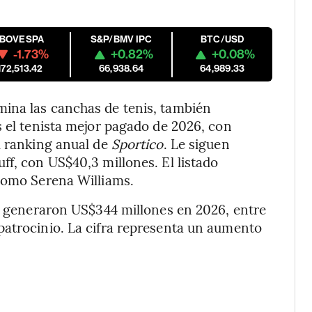
IBOVESPA
S&P/BMV IPC
BTC/USD
-1.73%
+0.82%
+0.08%
172,513.42
66,938.64
64,989.33
ina las canchas de tenis, también
s el tenista mejor pagado de 2026, con
l ranking anual de
Sportico
. Le siguen
ff, con US$40,3 millones. El listado
 como Serena Williams.
is generaron US$344 millones en 2026, entre
patrocinio. La cifra representa un aumento