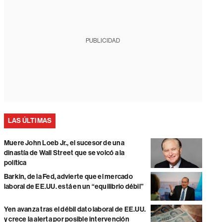
PUBLICIDAD
LAS ÚLTIMAS
Muere John Loeb Jr., el sucesor de una
dinastía de Wall Street que se volcó a la
política
Barkin, de la Fed, advierte que el mercado
laboral de EE.UU. está en un “equilibrio débil”
Yen avanza tras el débil dato laboral de EE.UU.
y crece la alerta por posible intervención