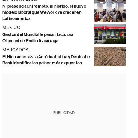
Ni presencial, ni remoto, ni híbrido: el nuevo
modelo laboral que WeWork ve crecer en
Latinoamérica
MÉXICO
Gastos del Mundial le pasan factura a
Ollamani de Emilio Azcárraga
MERCADOS
El Niño amenaza a América Latina y Deutsche
Bank identifica los países más expuestos
PUBLICIDAD