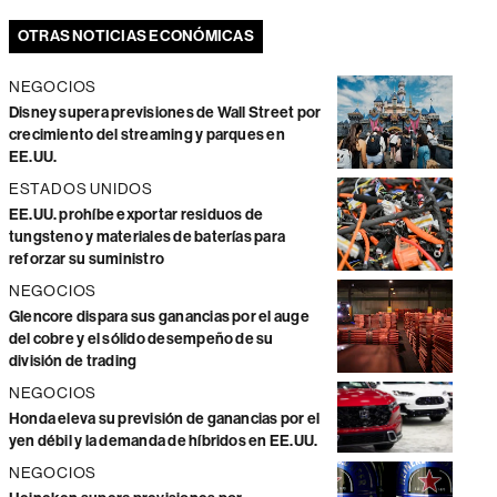
OTRAS NOTICIAS ECONÓMICAS
NEGOCIOS
Disney supera previsiones de Wall Street por
crecimiento del streaming y parques en
EE.UU.
ESTADOS UNIDOS
EE.UU. prohíbe exportar residuos de
tungsteno y materiales de baterías para
reforzar su suministro
NEGOCIOS
Glencore dispara sus ganancias por el auge
del cobre y el sólido desempeño de su
división de trading
NEGOCIOS
Honda eleva su previsión de ganancias por el
yen débil y la demanda de híbridos en EE.UU.
NEGOCIOS