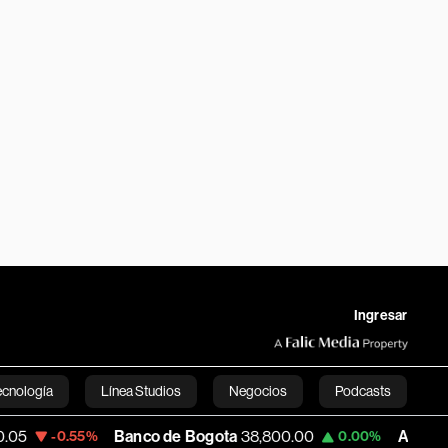
Ingresar
ecnología
Línea Studios
Negocios
Podcasts
Banco de Bogota
38,800.00
Apple
309.25
.55%
0.00%
English