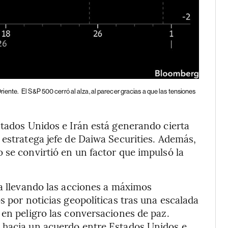
riente.
El S&P 500 cerró al alza, al parecer gracias a que las tensiones
stados Unidos e Irán está generando cierta
 estratega jefe de Daiwa Securities. Además,
 se convirtió en un factor que impulsó la
úa llevando las acciones a máximos
s por noticias geopolíticas tras una escalada
 en peligro las conversaciones de paz.
 hacia un acuerdo entre Estados Unidos e