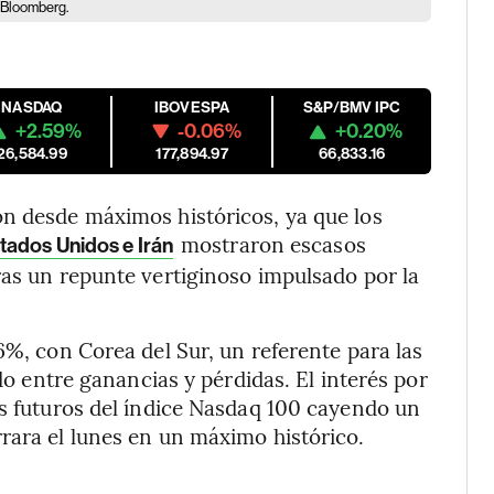
/Bloomberg.
NASDAQ
IBOVESPA
S&P/BMV IPC
+2.59%
-0.06%
+0.20%
26,584.99
177,894.97
66,833.16
on desde máximos históricos, ya que los
mostraron escasos
tados Unidos e Irán
ras un repunte vertiginoso impulsado por la
6%, con Corea del Sur, un referente para las
ndo entre ganancias y pérdidas. El interés por
os futuros del índice Nasdaq 100 cayendo un
rara el lunes en un máximo histórico.