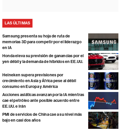
LAS ÚLTIMAS
Samsung presenta su hoja de ruta de
memorias 3D para competir por el liderazgo
en IA
Honda eleva su previsión de ganancias por el
yen débil y la demanda de híbridos en EE.UU.
Heineken supera previsiones por
crecimiento en Asia y África pese al débil
consumo en Europa y América
Acciones asiáticas avanzan por la IA mientras
cae el petróleo ante posible acuerdo entre
EE.UU. e Irán
PMI de servicios de China cae a su nivel más
bajo en casi dos años