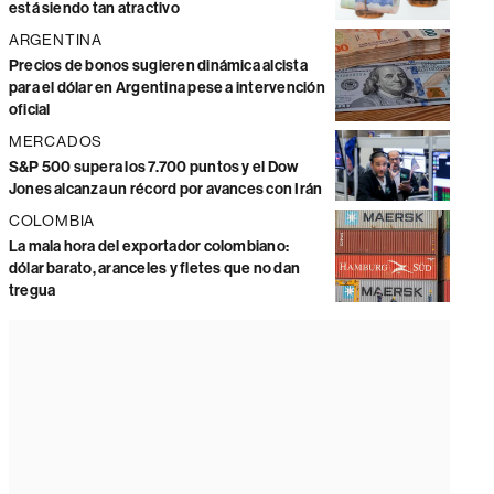
está siendo tan atractivo
ARGENTINA
Precios de bonos sugieren dinámica alcista
para el dólar en Argentina pese a intervención
oficial
MERCADOS
S&P 500 supera los 7.700 puntos y el Dow
Jones alcanza un récord por avances con Irán
COLOMBIA
La mala hora del exportador colombiano:
dólar barato, aranceles y fletes que no dan
tregua