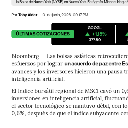
la Bolsa de Nueva York (NYSE) en Nueva York. Fotógrafo: Michael Nagle
Por
Toby Alder
01 de junio, 2026 | 09:17 PM
GOOGL
+1.15%
ÚLTIMAS
COTIZACIONES
377.80
Bloomberg — Las bolsas asiáticas retrocedier
esfuerzos por lograr
un acuerdo de paz entre Es
avances y los inversores hicieron una pausa t
inteligencia artificial.
El índice bursátil regional de MSCI cayó un 0,
inversiones en inteligencia artificial, fluctua
el sector tecnológico se mantuvo débil, con l
0,6%, después de que el índice subyacente cer