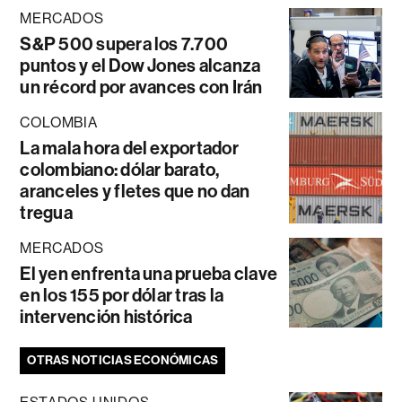
MERCADOS
S&P 500 supera los 7.700
puntos y el Dow Jones alcanza
un récord por avances con Irán
COLOMBIA
La mala hora del exportador
colombiano: dólar barato,
aranceles y fletes que no dan
tregua
MERCADOS
El yen enfrenta una prueba clave
en los 155 por dólar tras la
intervención histórica
OTRAS NOTICIAS ECONÓMICAS