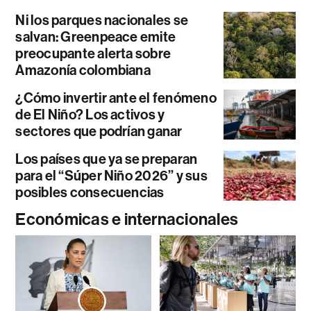
Ni los parques nacionales se
salvan: Greenpeace emite
preocupante alerta sobre
Amazonía colombiana
¿Cómo invertir ante el fenómeno
de El Niño? Los activos y
sectores que podrían ganar
Los países que ya se preparan
para el “Súper Niño 2026” y sus
posibles consecuencias
Económicas e internacionales