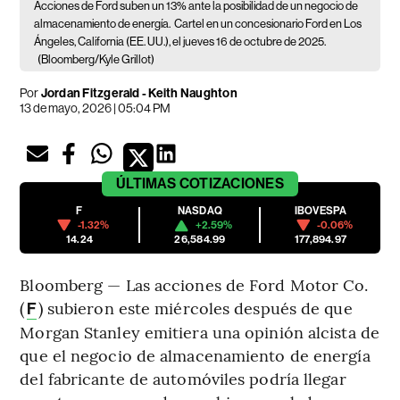
Acciones de Ford suben un 13% ante la posibilidad de un negocio de
almacenamiento de energía.
Cartel en un concesionario Ford en Los
Ángeles, California (EE. UU.), el jueves 16 de octubre de 2025.
(Bloomberg/Kyle Grillot)
Por
Jordan Fitzgerald - Keith Naughton
13 de mayo, 2026 | 05:04 PM
ÚLTIMAS
COTIZACIONES
F
NASDAQ
IBOVESPA
-1.32%
+2.59%
-0.06%
14.24
26,584.99
177,894.97
Bloomberg — Las acciones de Ford Motor Co.
(
) subieron este miércoles después de que
F
Morgan Stanley emitiera una opinión alcista de
que el negocio de almacenamiento de energía
del fabricante de automóviles podría llegar