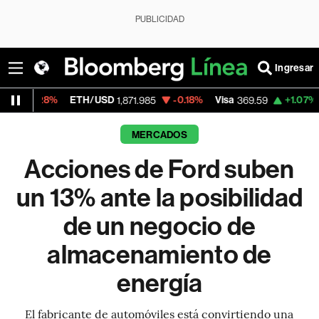
PUBLICIDAD
Ingresar
ETH/USD
-0.18%
Visa
+1.07%
MercadoLi
1,871.985
369.59
MERCADOS
Acciones de Ford suben
un 13% ante la posibilidad
de un negocio de
almacenamiento de
energía
El fabricante de automóviles está convirtiendo una