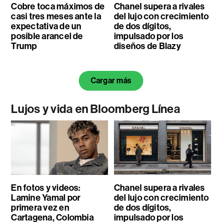
Cobre toca máximos de
Chanel supera a rivales
casi tres meses ante la
del lujo con crecimiento
expectativa de un
de dos dígitos,
posible arancel de
impulsado por los
Trump
diseños de Blazy
Cargar más
Lujos y vida en Bloomberg Línea
En fotos y videos:
Chanel supera a rivales
Lamine Yamal por
del lujo con crecimiento
primera vez en
de dos dígitos,
Cartagena, Colombia
impulsado por los