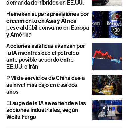
demanda de híbridos en EE.UU.
Heineken supera previsiones por
crecimiento en Asia y África
pese al débil consumo en Europa
y América
Acciones asiáticas avanzan por
la IA mientras cae el petróleo
ante posible acuerdo entre
EE.UU. e Irán
PMI de servicios de China cae a
su nivel más bajo en casi dos
años
El auge de la IA se extiende a las
acciones industriales, según
Wells Fargo