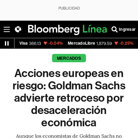
PUBLICIDAD
Ingresar
-0.04%
MercadoLibre
-0.25%
Banco de Bog
366.13
1,879.59
MERCADOS
Acciones europeas en
riesgo: Goldman Sachs
advierte retroceso por
desaceleración
económica
Aunque los economistas de Goldman Sachs no