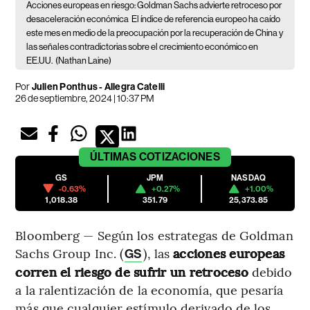
Acciones europeas en riesgo: Goldman Sachs advierte retroceso por
desaceleración económica
El índice de referencia europeo ha caído
este mes en medio de la preocupación por la recuperación de China y
las señales contradictorias sobre el crecimiento económico en
EE.UU.
(Nathan Laine)
Por
Julien Ponthus - Allegra Catelli
26 de septiembre, 2024 | 10:37 PM
ÚLTIMAS
COTIZACIONES
GS
JPM
NASDAQ
-0.63%
+0.27%
+1.00%
1,018.38
351.79
25,373.85
Bloomberg — Según los estrategas de Goldman
Sachs Group Inc. (
), las
acciones europeas
GS
corren el riesgo de sufrir un retroceso
debido
a la ralentización de la economía, que pesaría
más que cualquier estímulo derivado de los