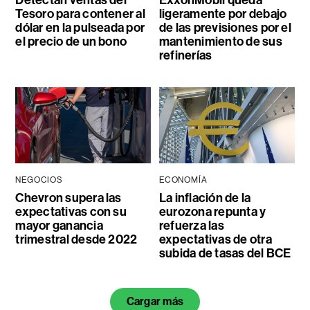
Detectan ventas del
ExxonMobil queda
Tesoro para contener al
ligeramente por debajo
dólar en la pulseada por
de las previsiones por el
el precio de un bono
mantenimiento de sus
refinerías
NEGOCIOS
ECONOMÍA
Chevron supera las
La inflación de la
expectativas con su
eurozona repunta y
mayor ganancia
refuerza las
trimestral desde 2022
expectativas de otra
subida de tasas del BCE
Cargar más