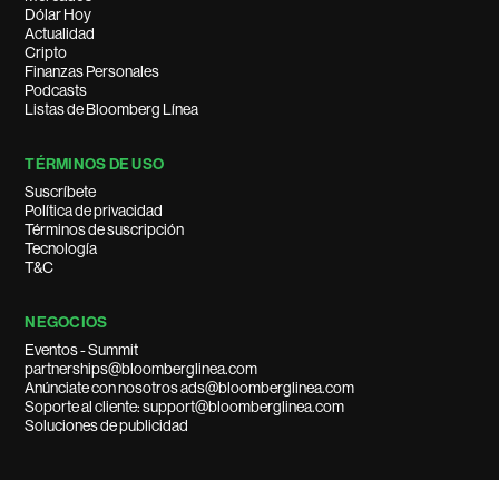
Dólar Hoy
Actualidad
Cripto
Finanzas Personales
Podcasts
Listas de Bloomberg Línea
TÉRMINOS DE USO
Suscríbete
Política de privacidad
Términos de suscripción
Tecnología
T&C
NEGOCIOS
Eventos - Summit
partnerships@bloomberglinea.com
Anúnciate con nosotros ads@bloomberglinea.com
Soporte al cliente: support@bloomberglinea.com
Soluciones de publicidad