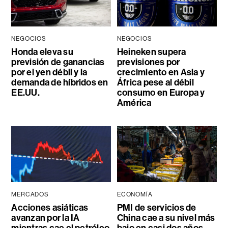
NEGOCIOS
NEGOCIOS
Honda eleva su
Heineken supera
previsión de ganancias
previsiones por
por el yen débil y la
crecimiento en Asia y
demanda de híbridos en
África pese al débil
EE.UU.
consumo en Europa y
América
MERCADOS
ECONOMÍA
Acciones asiáticas
PMI de servicios de
avanzan por la IA
China cae a su nivel más
mientras cae el petróleo
bajo en casi dos años