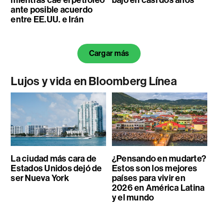
ante posible acuerdo
entre EE.UU. e Irán
Cargar más
Lujos y vida en Bloomberg Línea
La ciudad más cara de
¿Pensando en mudarte?
Estados Unidos dejó de
Estos son los mejores
ser Nueva York
países para vivir en
2026 en América Latina
y el mundo