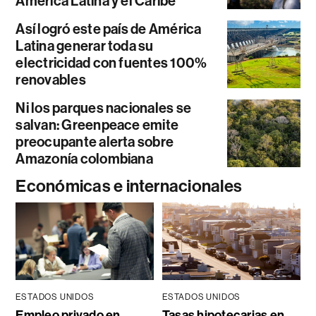
América Latina y el Caribe
Así logró este país de América
Latina generar toda su
electricidad con fuentes 100%
renovables
Ni los parques nacionales se
salvan: Greenpeace emite
preocupante alerta sobre
Amazonía colombiana
Económicas e internacionales
ESTADOS UNIDOS
ESTADOS UNIDOS
Empleo privado en
Tasas hipotecarias en