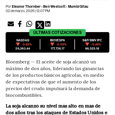
Por
Eleanor Thornber - Ben Westcott - Mumbi Gitau
02 de marzo, 2026 | 12:07 PM
ÚLTIMAS
COTIZACIONES
NASDAQ
IBOVESPA
S&P/BMV IPC
-0.83%
-0.09%
-0.46%
26,363.44
177,726.17
66,525.18
Bloomberg — El aceite de soja alcanzó un
máximo de dos años, liderando las ganancias
de los productos básicos agrícolas, en medio
de expectativas de que el aumento de los
precios del crudo impulsará la demanda de
biocombustibles.
La soja alcanzó su nivel más alto en más de
dos años tras los ataques de Estados Unidos e