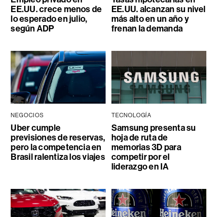
EE.UU. crece menos de
EE.UU. alcanzan su nivel
lo esperado en julio,
más alto en un año y
según ADP
frenan la demanda
NEGOCIOS
TECNOLOGÍA
Uber cumple
Samsung presenta su
previsiones de reservas,
hoja de ruta de
pero la competencia en
memorias 3D para
Brasil ralentiza los viajes
competir por el
liderazgo en IA