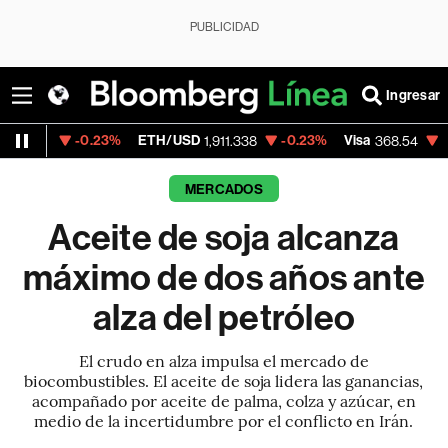
PUBLICIDAD
Ingresar
0.23%
ETH/USD
-0.23%
Visa
-0.28%
Mer
1,911.338
368.54
MERCADOS
Aceite de soja alcanza
máximo de dos años ante
alza del petróleo
El crudo en alza impulsa el mercado de
biocombustibles. El aceite de soja lidera las ganancias,
acompañado por aceite de palma, colza y azúcar, en
medio de la incertidumbre por el conflicto en Irán.