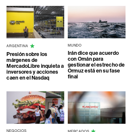
MUNDO
ARGENTINA
Irán dice que acuerdo
Presión sobre los
con Omán para
márgenes de
gestionar el estrecho de
MercadoLibre inquieta a
Ormuz está en su fase
inversores y acciones
final
caen en el Nasdaq
NEGOCIOS
MERCADOS