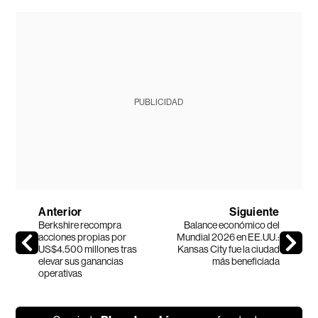
PUBLICIDAD
Anterior
Siguiente
Berkshire recompra
Balance económico del
acciones propias por
Mundial 2026 en EE.UU.:
US$4.500 millones tras
Kansas City fue la ciudad
elevar sus ganancias
más beneficiada
operativas