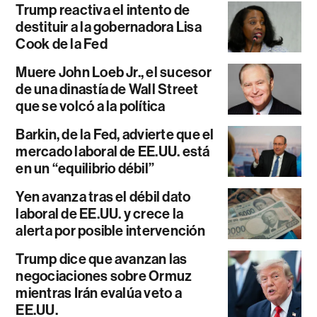
Trump reactiva el intento de
destituir a la gobernadora Lisa
Cook de la Fed
Muere John Loeb Jr., el sucesor
de una dinastía de Wall Street
que se volcó a la política
Barkin, de la Fed, advierte que el
mercado laboral de EE.UU. está
en un “equilibrio débil”
Yen avanza tras el débil dato
laboral de EE.UU. y crece la
alerta por posible intervención
Trump dice que avanzan las
negociaciones sobre Ormuz
mientras Irán evalúa veto a
EE.UU.