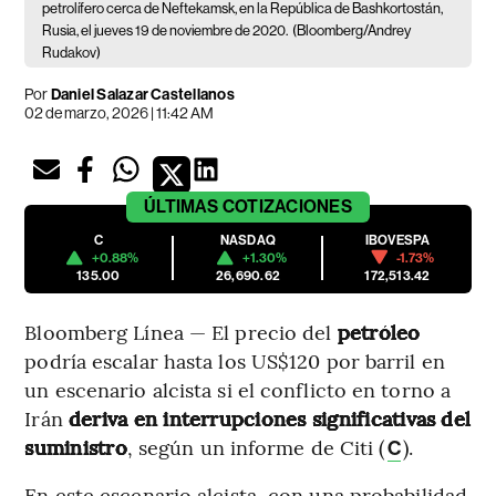
petrolífero cerca de Neftekamsk, en la República de Bashkortostán,
Rusia, el jueves 19 de noviembre de 2020.
(Bloomberg/Andrey
Rudakov)
Por
Daniel Salazar Castellanos
02 de marzo, 2026 | 11:42 AM
ÚLTIMAS
COTIZACIONES
C
NASDAQ
IBOVESPA
+0.88%
+1.30%
-1.73%
135.00
26,690.62
172,513.42
Bloomberg Línea — El precio del
petróleo
podría escalar hasta los US$120 por barril en
un escenario alcista si el conflicto en torno a
Irán
deriva en interrupciones significativas del
suministro
, según un informe de Citi (
).
C
En este escenario alcista, con una probabilidad