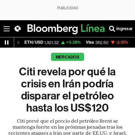
PUBLICIDAD
Ingresar
ETH/USD
+0.38%
Visa
-2.15%
MercadoLibre
1,921.32
362.50
MERCADOS
Citi revela por qué la
crisis en Irán podría
disparar el petróleo
hasta los US$120
Citi prevé que el precio del petróleo Brent se
mantenga fuerte en las próximas jornadas tras los
recientes ataques a Irán por parte de EE.UU. e Israel.