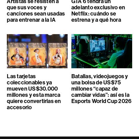
Artistas se resisten a
GTA 6 tendrá un
que sus voces y
adelanto exclusivo en
canciones sean usadas
Netflix: cuándo se
para entrenar a la IA
estrena y a qué hora
Las tarjetas
Batallas, videojuegos y
coleccionables ya
una bolsa de US$75
mueven US$30.000
millones “capaz de
millones y esta marca
cambiar vidas”: así es la
quiere convertirlas en
Esports World Cup 2026
accesorio