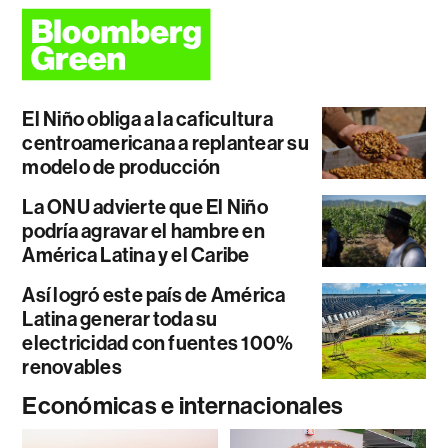
El Niño obliga a la caficultura
centroamericana a replantear su
modelo de producción
La ONU advierte que El Niño
podría agravar el hambre en
América Latina y el Caribe
Así logró este país de América
Latina generar toda su
electricidad con fuentes 100%
renovables
Económicas e internacionales