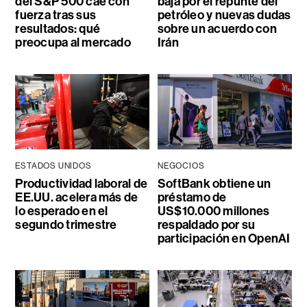
del S&P 500 cae con
baja por el repunte del
fuerza tras sus
petróleo y nuevas dudas
resultados: qué
sobre un acuerdo con
preocupa al mercado
Irán
ESTADOS UNIDOS
NEGOCIOS
Productividad laboral de
SoftBank obtiene un
EE.UU. acelera más de
préstamo de
lo esperado en el
US$10.000 millones
segundo trimestre
respaldado por su
participación en OpenAI