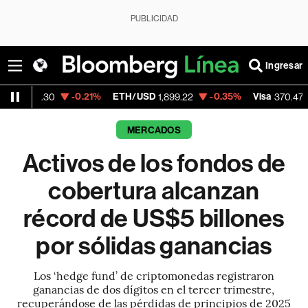
PUBLICIDAD
Ingresar
-0.21%
ETH/USD
-0.35%
Visa
+0.52%
30
1,899.22
370.47
MERCADOS
Activos de los fondos de
cobertura alcanzan
récord de US$5 billones
por sólidas ganancias
Los ‘hedge fund’ de criptomonedas registraron
ganancias de dos dígitos en el tercer trimestre,
recuperándose de las pérdidas de principios de 2025