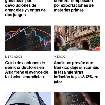
ganancias por
comercial impulsado
devoluciones de
por exportaciones de
aranceles y ventas de
materias primas
dos juegos
MERCADOS
MÉXICO
Caída de acciones de
Analistas prevén que
semiconductores en
Banxico deje sin cambio
Asia frena el avance de
la tasa mientras
las bolsas mundiales
inflación baja a 3,13% en
julio