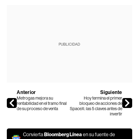
PUBLICIDAD
Anterior
Siguiente
Metrogas mejora su
Hoy termina el primer
rentabilidad en el tramo final
bloqueo de acciones de
de su proceso de venta
SpaceX: las 5 claves antes de
invertir
Convierta
Bloomberg Línea
en su fuente de