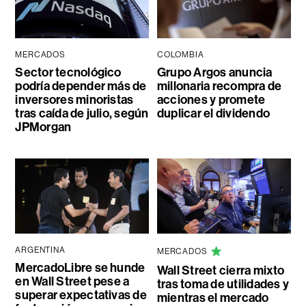
MERCADOS
COLOMBIA
Sector tecnológico
Grupo Argos anuncia
podría depender más de
millonaria recompra de
inversores minoristas
acciones y promete
tras caída de julio, según
duplicar el dividendo
JPMorgan
ARGENTINA
MERCADOS
MercadoLibre se hunde
Wall Street cierra mixto
en Wall Street pese a
tras toma de utilidades y
superar expectativas de
mientras el mercado