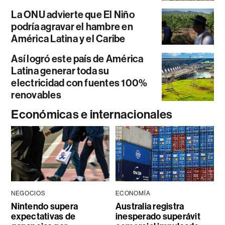
La ONU advierte que El Niño
podría agravar el hambre en
América Latina y el Caribe
Así logró este país de América
Latina generar toda su
electricidad con fuentes 100%
renovables
Económicas e internacionales
NEGOCIOS
ECONOMÍA
Nintendo supera
Australia registra
expectativas de
inesperado superávit