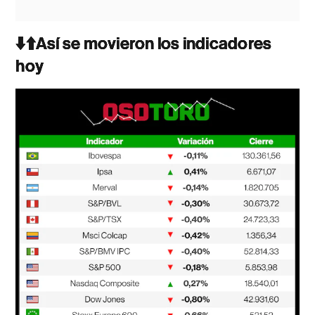
⬇️⬆️Así se movieron los indicadores
hoy