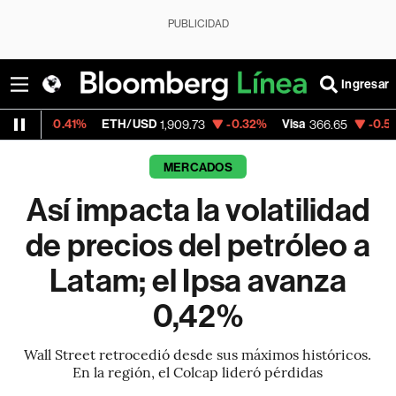
PUBLICIDAD
Ingresar
41%
ETH/USD
-0.32%
Visa
-0.51%
Mercado
1,909.73
366.65
MERCADOS
Así impacta la volatilidad
de precios del petróleo a
Latam; el Ipsa avanza
0,42%
Wall Street retrocedió desde sus máximos históricos.
En la región, el Colcap lideró pérdidas