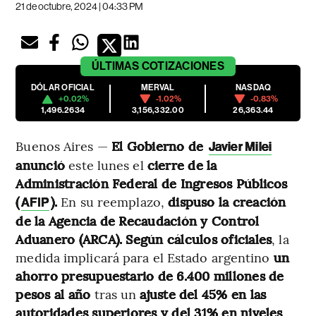
21 de octubre, 2024 | 04:33 PM
ÚLTIMAS
COTIZACIONES
DÓLAR OFICIAL
MERVAL
NASDAQ
+0.02%
-1.02%
-0.83%
1,496.2634
3,156,332.00
26,363.44
Buenos Aires —
El Gobierno de
Javier Milei
anunció
este lunes el
cierre de la
Administración Federal de Ingresos Públicos
(
).
En su reemplazo,
dispuso la creación
AFIP
de la Agencia de Recaudación y Control
Aduanero (ARCA). Según cálculos oficiales
, la
medida implicará para el Estado argentino
un
ahorro presupuestario de 6.400 millones de
pesos al año
tras un
ajuste del 45% en las
autoridades superiores y del 31% en niveles