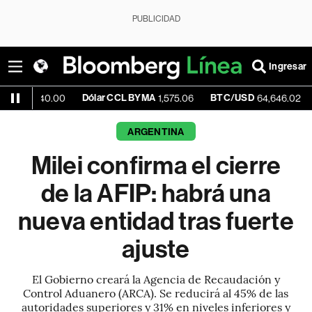
PUBLICIDAD
Ingresar
Dólar CCL BYMA
BTC/USD
-0.22
,540.00
1,575.06
64,646.02
ARGENTINA
Milei confirma el cierre
de la AFIP: habrá una
nueva entidad tras fuerte
ajuste
El Gobierno creará la Agencia de Recaudación y
Control Aduanero (ARCA). Se reducirá al 45% de las
autoridades superiores y 31% en niveles inferiores y