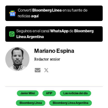
Convertí
Bloomberg Línea
en su fuente de
noticias
aquí
Seguínos en el canal
WhatsApp
de
Bloomberg
Línea Argentina
Mariano Espina
Redactor senior
Temas de este artículo
Javier Milei
AFIP
Las noticias del día
Bloomberg Línea
Bloomberg Línea Argentina