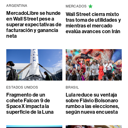
ARGENTINA
MERCADOS
MercadoLibre se hunde
Wall Street cierra mixto
en Wall Street pese a
tras toma de utilidades y
superar expectativas de
mientras el mercado
facturación y ganancia
evalúa avances con Irán
neta
ESTADOS UNIDOS
BRASIL
Fragmento de un
Lula reduce su ventaja
cohete Falcon 9 de
sobre Flávio Bolsonaro
SpaceX impacta la
rumbo a las elecciones,
superficie de la Luna
según nueva encuesta