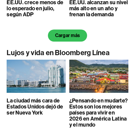
EE.UU. crece menos de
EE.UU. alcanzan su nivel
lo esperado en julio,
más alto en un año y
según ADP
frenan la demanda
Cargar más
Lujos y vida en Bloomberg Línea
La ciudad más cara de
¿Pensando en mudarte?
Estados Unidos dejó de
Estos son los mejores
ser Nueva York
países para vivir en
2026 en América Latina
y el mundo