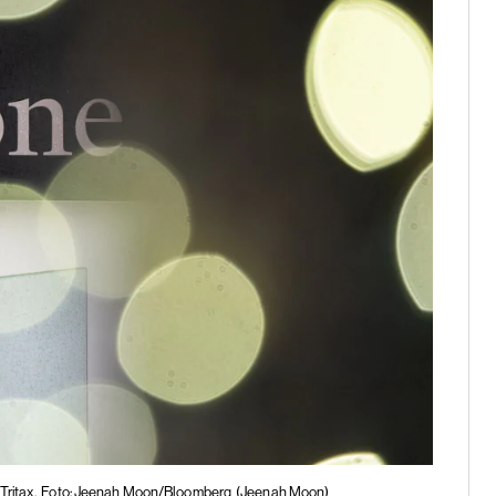
Tritax.
Foto: Jeenah Moon/Bloomberg
(Jeenah Moon)