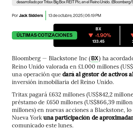
desarrollado por Tritax Big Box REIT Plc, en el Reino Unido.
(Bloomberg/
Por
Jack Sidders
13 de octubre, 2025 | 06:19 PM
BX
-1.90%
ÚLTIMAS
COTIZACIONES
133.45
Bloomberg — Blackstone Inc (
) ha acordad
BX
Reino Unido valorada en £1.000 millones (US$1
una operación que
dará al gestor de activos 
inversión inmobiliaria del Reino Unido.
Tritax pagará £632 millones (US$842,2 millone
préstamo de £650 millones (US$866,39 millone
millones) en nuevas acciones a Blackstone, lo
Nueva York
una participación de aproximada
comunicado este lunes.