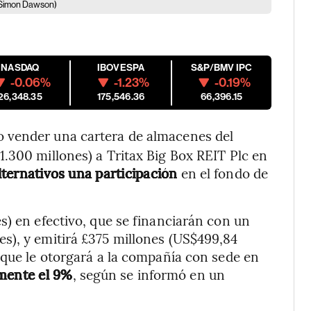
Simon Dawson)
NASDAQ
IBOVESPA
S&P/BMV IPC
-0.06%
-1.23%
-0.19%
26,348.35
175,546.36
66,396.15
o vender una cartera de almacenes del
.300 millones) a Tritax Big Box REIT Plc en
alternativos una participación
en el fondo de
s) en efectivo, que se financiarán con un
s), y emitirá £375 millones (US$499,84
 que le otorgará a la compañía con sede en
mente el 9%
, según se informó en un