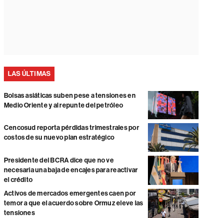
LAS ÚLTIMAS
Bolsas asiáticas suben pese a tensiones en
Medio Oriente y al repunte del petróleo
Cencosud reporta pérdidas trimestrales por
costos de su nuevo plan estratégico
Presidente del BCRA dice que no ve
necesaria una baja de encajes para reactivar
el crédito
Activos de mercados emergentes caen por
temor a que el acuerdo sobre Ormuz eleve las
tensiones