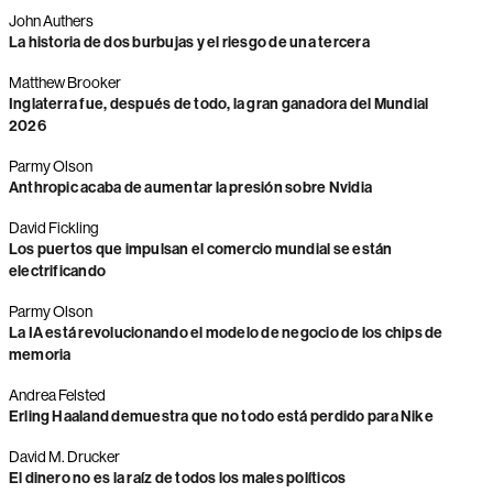
John Authers
La historia de dos burbujas y el riesgo de una tercera
Matthew Brooker
Inglaterra fue, después de todo, la gran ganadora del Mundial
2026
Parmy Olson
Anthropic acaba de aumentar la presión sobre Nvidia
David Fickling
Los puertos que impulsan el comercio mundial se están
electrificando
Parmy Olson
La IA está revolucionando el modelo de negocio de los chips de
memoria
Andrea Felsted
Erling Haaland demuestra que no todo está perdido para Nike
David M. Drucker
El dinero no es la raíz de todos los males políticos