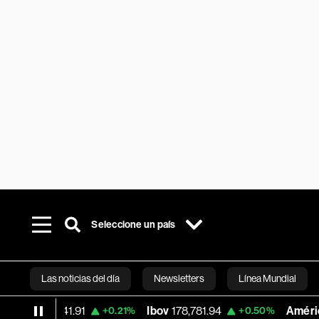
Seleccione un país
Las noticias del día
Newsletters
Línea Mundial
641.91
Ibov
178,781.94
América Móvil
3.
+0.21%
+0.50%
Bloomberg 