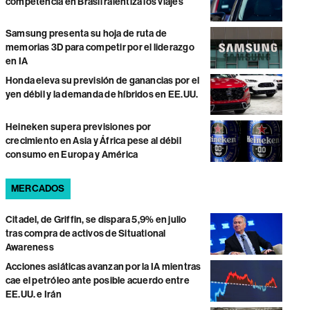
competencia en Brasil ralentiza los viajes
Samsung presenta su hoja de ruta de
memorias 3D para competir por el liderazgo
en IA
Honda eleva su previsión de ganancias por el
yen débil y la demanda de híbridos en EE.UU.
Heineken supera previsiones por
crecimiento en Asia y África pese al débil
consumo en Europa y América
MERCADOS
Citadel, de Griffin, se dispara 5,9% en julio
tras compra de activos de Situational
Awareness
Acciones asiáticas avanzan por la IA mientras
cae el petróleo ante posible acuerdo entre
EE.UU. e Irán