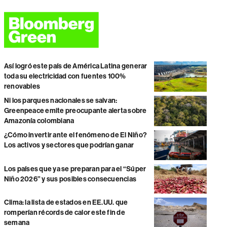
Así logró este país de América Latina generar
toda su electricidad con fuentes 100%
renovables
Ni los parques nacionales se salvan:
Greenpeace emite preocupante alerta sobre
Amazonía colombiana
¿Cómo invertir ante el fenómeno de El Niño?
Los activos y sectores que podrían ganar
Los países que ya se preparan para el “Súper
Niño 2026” y sus posibles consecuencias
Clima: la lista de estados en EE.UU. que
romperían récords de calor este fin de
semana