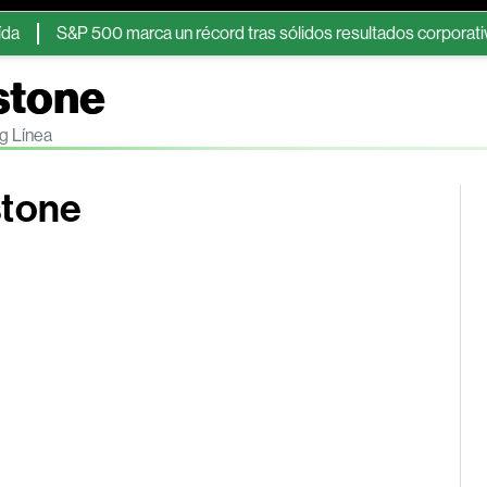
500 marca un récord tras sólidos resultados corporativos y el opt
stone
g Línea
stone