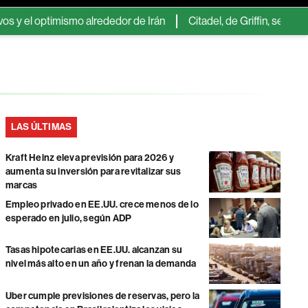
imismo alrededor de Irán
Citadel, de Griffin, se dispara 5,9% en
LAS ÚLTIMAS
Kraft Heinz eleva previsión para 2026 y
aumenta su inversión para revitalizar sus
marcas
Empleo privado en EE.UU. crece menos de lo
esperado en julio, según ADP
Tasas hipotecarias en EE.UU. alcanzan su
nivel más alto en un año y frenan la demanda
Uber cumple previsiones de reservas, pero la