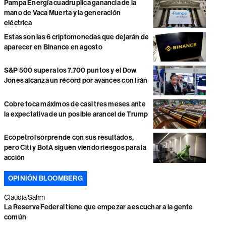
Pampa Energía cuadruplica ganancia de la
mano de Vaca Muerta y la generación
eléctrica
Estas son las 6 criptomonedas que dejarán de
aparecer en Binance en agosto
S&P 500 supera los 7.700 puntos y el Dow
Jones alcanza un récord por avances con Irán
Cobre toca máximos de casi tres meses ante
la expectativa de un posible arancel de Trump
Ecopetrol sorprende con sus resultados,
pero Citi y BofA siguen viendo riesgos para la
acción
OPINIÓN BLOOMBERG
Claudia Sahm
La Reserva Federal tiene que empezar a escuchar a la gente
común