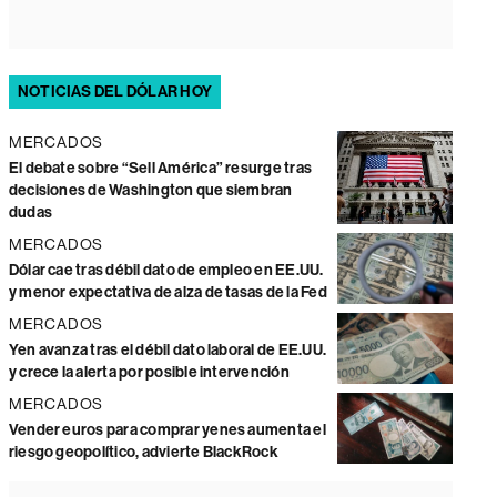
NOTICIAS DEL DÓLAR HOY
MERCADOS
El debate sobre “Sell América” resurge tras
decisiones de Washington que siembran
dudas
MERCADOS
Dólar cae tras débil dato de empleo en EE.UU.
y menor expectativa de alza de tasas de la Fed
MERCADOS
Yen avanza tras el débil dato laboral de EE.UU.
y crece la alerta por posible intervención
MERCADOS
Vender euros para comprar yenes aumenta el
riesgo geopolítico, advierte BlackRock