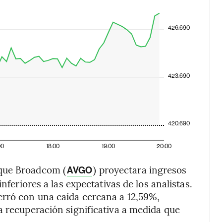
426.690
423.690
420.690
00
18:00
19:00
20:00
 que Broadcom (
) proyectara ingresos
AVGO
nferiores a las expectativas de los analistas.
erró con una caída cercana a 12,59%,
a recuperación significativa a medida que