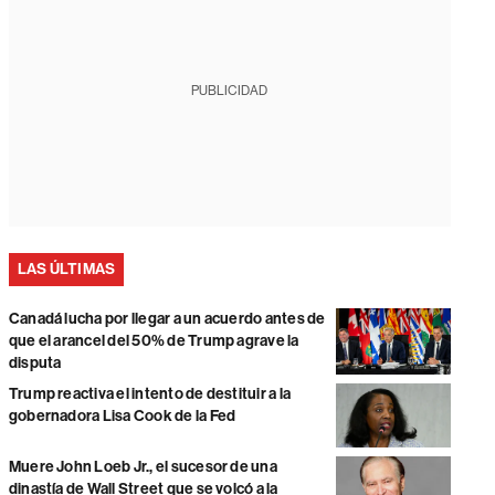
PUBLICIDAD
LAS ÚLTIMAS
Canadá lucha por llegar a un acuerdo antes de
que el arancel del 50% de Trump agrave la
disputa
Trump reactiva el intento de destituir a la
gobernadora Lisa Cook de la Fed
Muere John Loeb Jr., el sucesor de una
dinastía de Wall Street que se volcó a la