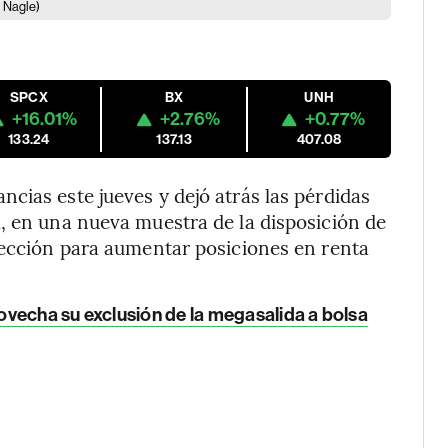
 Nagle)
SPCX
BX
UNH
+16.01%
+2.76%
+0.77%
133.24
137.13
407.08
cias este jueves y dejó atrás las pérdidas
, en una nueva muestra de la disposición de
rección para aumentar posiciones en renta
vecha su exclusión de la megasalida a bolsa