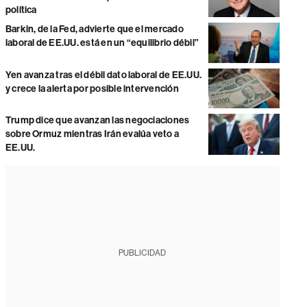
política
Barkin, de la Fed, advierte que el mercado
laboral de EE.UU. está en un “equilibrio débil”
Yen avanza tras el débil dato laboral de EE.UU.
y crece la alerta por posible intervención
Trump dice que avanzan las negociaciones
sobre Ormuz mientras Irán evalúa veto a
EE.UU.
PUBLICIDAD