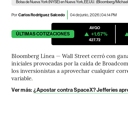
Bolsa de Nueva York (NYSE) en Nueva York, EE.UU.
(Bloomberg/Michael
Por
Carlos Rodríguez Salcedo
04 de junio, 2026 | 04:14 PM
AVGO
+1.67%
ÚLTIMAS
COTIZACIONES
427.72
Bloomberg Línea — Wall Street cerró con ganan
iniciales provocadas por la caída de Broadcom
los inversionistas a aprovechar cualquier cor
variable.
Ver más:
¿Apostar contra SpaceX? Jefferies apro