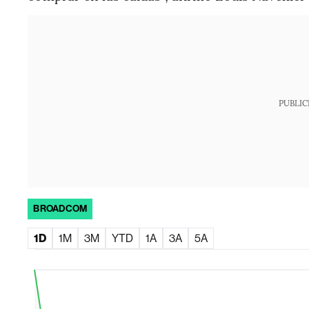
PUBLIC
BROADCOM
1D
1M
3M
YTD
1A
3A
5A