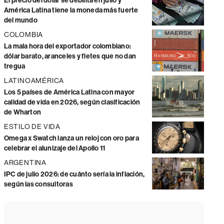
El precio del dólar se debilita en julio y
América Latina tiene la moneda más fuerte
del mundo
COLOMBIA
La mala hora del exportador colombiano:
dólar barato, aranceles y fletes que no dan
tregua
LATINOAMÉRICA
Los 5 países de América Latina con mayor
calidad de vida en 2026, según clasificación
de Wharton
ESTILO DE VIDA
Omega x Swatch lanza un reloj con oro para
celebrar el alunizaje del Apollo 11
ARGENTINA
IPC de julio 2026: de cuánto sería la inflación,
según las consultoras