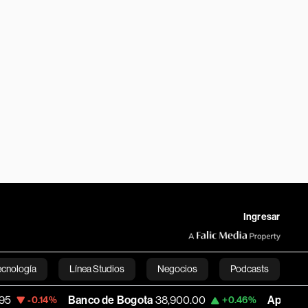
Ingresar
ecnología
Línea Studios
Negocios
Podcasts
Banco de Bogota
38,900.00
Apple
313.305
%
+0.46%
+
English