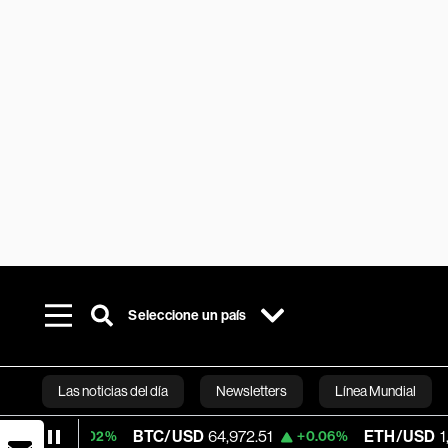
Seleccione un país
Las noticias del día
Newsletters
Línea Mundial
BTC/USD
64,972.51
ETH/USD
1,916.23
0.02%
+0.06%
Bloomberg 