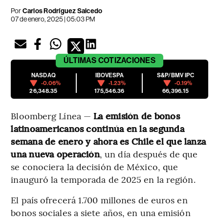
Por
Carlos Rodríguez Salcedo
07 de enero, 2025 | 05:03 PM
ÚLTIMAS
COTIZACIONES
NASDAQ
IBOVESPA
S&P/BMV IPC
-0.06%
-1.23%
-0.19%
26,348.35
175,546.36
66,396.15
Bloomberg Línea —
La emisión de bonos
latinoamericanos continúa en la segunda
semana de enero y ahora es Chile el que lanza
una nueva operación
, un día después de que
se conociera la decisión de México, que
inauguró la temporada de 2025 en la región.
El país ofrecerá 1.700 millones de euros en
bonos sociales a siete años, en una emisión