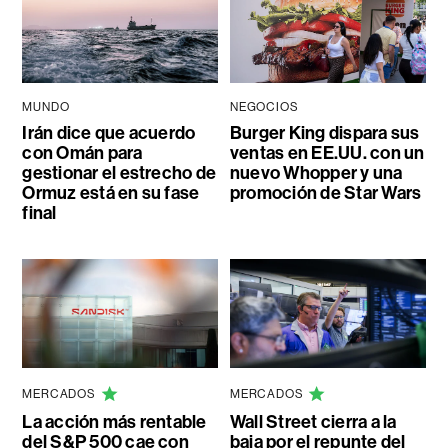
MUNDO
NEGOCIOS
Irán dice que acuerdo
Burger King dispara sus
con Omán para
ventas en EE.UU. con un
gestionar el estrecho de
nuevo Whopper y una
Ormuz está en su fase
promoción de Star Wars
final
MERCADOS
MERCADOS
La acción más rentable
Wall Street cierra a la
del S&P 500 cae con
baja por el repunte del