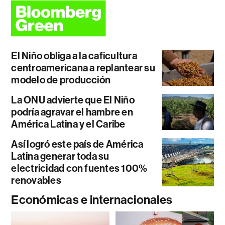
El Niño obliga a la caficultura
centroamericana a replantear su
modelo de producción
La ONU advierte que El Niño
podría agravar el hambre en
América Latina y el Caribe
Así logró este país de América
Latina generar toda su
electricidad con fuentes 100%
renovables
Económicas e internacionales