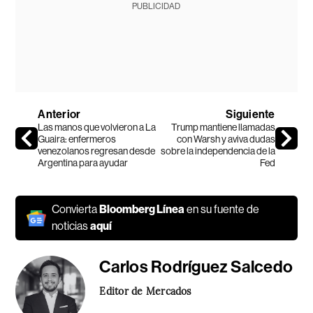
PUBLICIDAD
Anterior
Siguiente
Las manos que volvieron a La
Trump mantiene llamadas
Guaira: enfermeros
con Warsh y aviva dudas
venezolanos regresan desde
sobre la independencia de la
Argentina para ayudar
Fed
Convierta
Bloomberg Línea
en su fuente de
noticias
aquí
Carlos Rodríguez Salcedo
Editor de Mercados