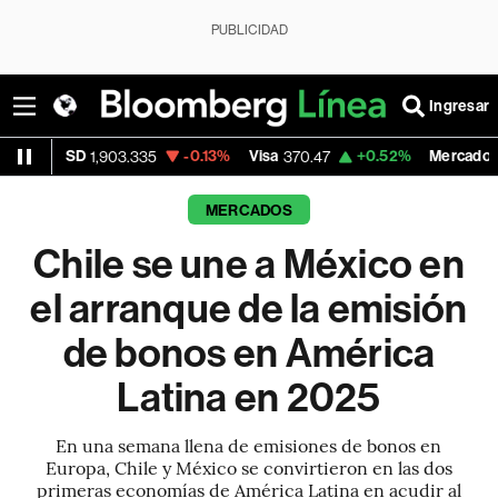
PUBLICIDAD
Ingresar
-0.13%
Visa
+0.52%
MercadoLibre
1,903.335
370.47
1,824.26
MERCADOS
Chile se une a México en
el arranque de la emisión
de bonos en América
Latina en 2025
En una semana llena de emisiones de bonos en
Europa, Chile y México se convirtieron en las dos
primeras economías de América Latina en acudir al