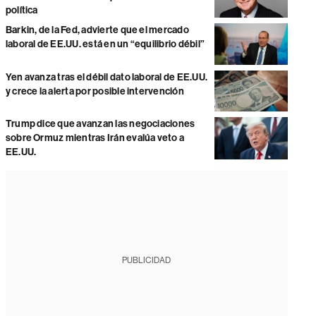
política
Barkin, de la Fed, advierte que el mercado
laboral de EE.UU. está en un “equilibrio débil”
Yen avanza tras el débil dato laboral de EE.UU.
y crece la alerta por posible intervención
Trump dice que avanzan las negociaciones
sobre Ormuz mientras Irán evalúa veto a
EE.UU.
PUBLICIDAD