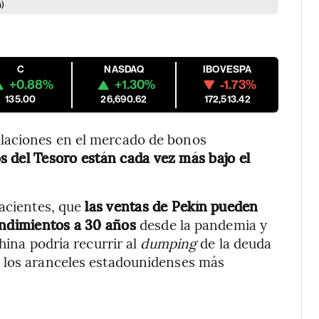
n)
C
NASDAQ
IBOVESPA
+0.88%
+1.30%
-1.73%
135.00
26,690.62
172,513.42
laciones en el mercado de bonos
s del Tesoro están cada vez más bajo el
acientes, que
las ventas de Pekín pueden
rendimientos a 30 años
desde la pandemia y
hina podría recurrir al
dumping
de la deuda
a los aranceles estadounidenses más