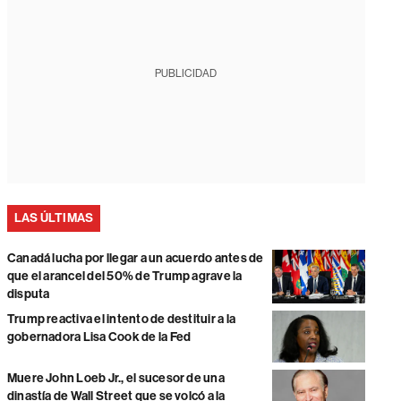
PUBLICIDAD
LAS ÚLTIMAS
Canadá lucha por llegar a un acuerdo antes de
que el arancel del 50% de Trump agrave la
disputa
Trump reactiva el intento de destituir a la
gobernadora Lisa Cook de la Fed
Muere John Loeb Jr., el sucesor de una
dinastía de Wall Street que se volcó a la