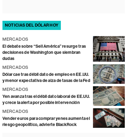
NOTICIAS DEL DÓLAR HOY
MERCADOS
El debate sobre “Sell América” resurge tras
decisiones de Washington que siembran
dudas
MERCADOS
Dólar cae tras débil dato de empleo en EE.UU.
y menor expectativa de alza de tasas de la Fed
MERCADOS
Yen avanza tras el débil dato laboral de EE.UU.
y crece la alerta por posible intervención
MERCADOS
Vender euros para comprar yenes aumenta el
riesgo geopolítico, advierte BlackRock