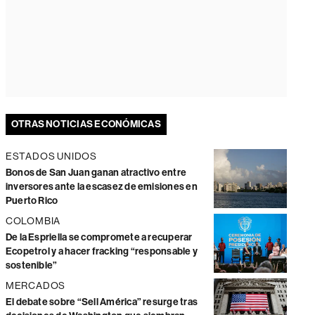
OTRAS NOTICIAS ECONÓMICAS
ESTADOS UNIDOS
Bonos de San Juan ganan atractivo entre
inversores ante la escasez de emisiones en
Puerto Rico
COLOMBIA
De la Espriella se compromete a recuperar
Ecopetrol y a hacer fracking “responsable y
sostenible”
MERCADOS
El debate sobre “Sell América” resurge tras