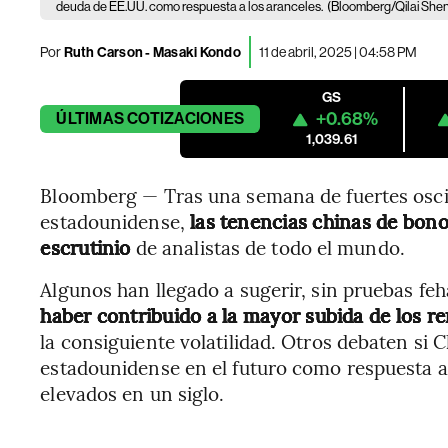
deuda de EE.UU. como respuesta a los aranceles.
(Bloomberg/Qilai She
Por
Ruth Carson - Masaki Kondo
11 de abril, 2025 | 04:58 PM
GS
+0.68%
ÚLTIMAS
COTIZACIONES
1,039.61
Bloomberg — Tras una semana de fuertes osci
estadounidense,
las tenencias chinas de bono
escrutinio
de analistas de todo el mundo.
Algunos han llegado a sugerir, sin pruebas feh
haber contribuido a la mayor subida de los 
la consiguiente volatilidad. Otros debaten si C
estadounidense en el futuro como respuesta 
elevados en un siglo.