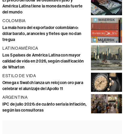
El precio del dólar se debilita en julio y
América Latina tiene la moneda más fuerte
del mundo
COLOMBIA
La mala hora del exportador colombiano:
dólar barato, aranceles y fletes que no dan
tregua
LATINOAMÉRICA
Los 5 países de América Latina con mayor
calidad de vida en 2026, según clasificación
de Wharton
ESTILO DE VIDA
Omega x Swatch lanza un reloj con oro para
celebrar el alunizaje del Apollo 11
ARGENTINA
IPC de julio 2026: de cuánto sería la inflación,
según las consultoras