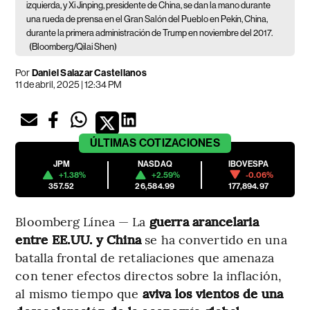
izquierda, y Xi Jinping, presidente de China, se dan la mano durante
una rueda de prensa en el Gran Salón del Pueblo en Pekín, China,
durante la primera administración de Trump en noviembre del 2017.
(Bloomberg/Qilai Shen)
Por
Daniel Salazar Castellanos
11 de abril, 2025 | 12:34 PM
ÚLTIMAS
COTIZACIONES
JPM
NASDAQ
IBOVESPA
+1.38%
+2.59%
-0.06%
357.52
26,584.99
177,894.97
Bloomberg Línea — La
guerra arancelaria
entre EE.UU. y China
se ha convertido en una
batalla frontal de retaliaciones que amenaza
con tener efectos directos sobre la inflación,
al mismo tiempo que
aviva los vientos de una