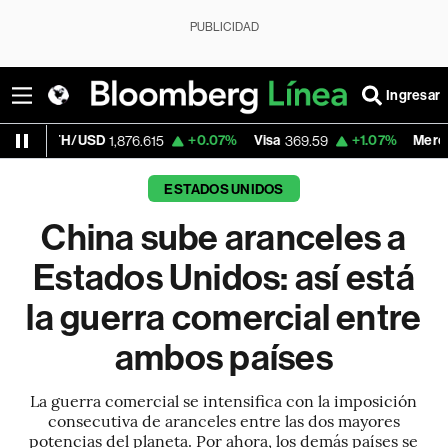
PUBLICIDAD
Ingresar
+0.07%
Visa
+1.07%
MercadoLibre
1,876.615
369.59
1,890.0
ESTADOS UNIDOS
China sube aranceles a
Estados Unidos: así está
la guerra comercial entre
ambos países
La guerra comercial se intensifica con la imposición
consecutiva de aranceles entre las dos mayores
potencias del planeta. Por ahora, los demás países se