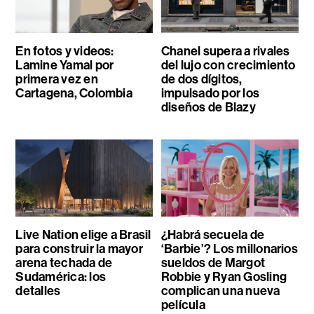
En fotos y videos:
Chanel supera a rivales
Lamine Yamal por
del lujo con crecimiento
primera vez en
de dos dígitos,
Cartagena, Colombia
impulsado por los
diseños de Blazy
Live Nation elige a Brasil
¿Habrá secuela de
para construir la mayor
‘Barbie’? Los millonarios
arena techada de
sueldos de Margot
Sudamérica: los
Robbie y Ryan Gosling
detalles
complican una nueva
película