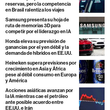
reservas, pero la competencia
en Brasil ralentiza los viajes
Samsung presenta su hoja de
ruta de memorias 3D para
competir por el liderazgo en IA
Honda eleva su previsión de
ganancias por el yen débil y la
demanda de híbridos en EE.UU.
Heineken supera previsiones por
crecimiento en Asia y África
pese al débil consumo en Europa
y América
Acciones asiáticas avanzan por
la IA mientras cae el petróleo
ante posible acuerdo entre
EE.UU. e Irán