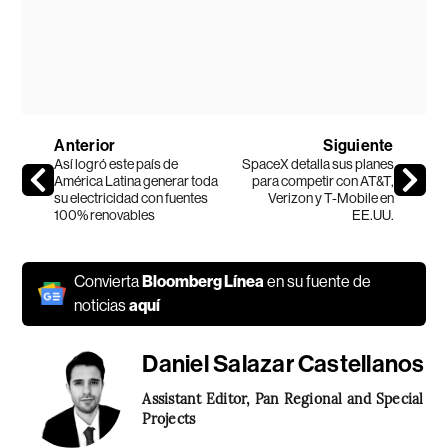
Anterior
Siguiente
Así logró este país de
SpaceX detalla sus planes
América Latina generar toda
para competir con AT&T,
su electricidad con fuentes
Verizon y T-Mobile en
100% renovables
EE.UU.
Convierta
Bloomberg Línea
en su fuente de
noticias
aquí
Daniel Salazar Castellanos
Assistant Editor, Pan Regional and Special
Projects