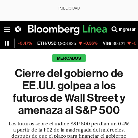
PUBLICIDAD
Ingresar
47%
ETH/USD
-0.36%
Visa
-0.63%
Merca
1,908.825
366.21
MERCADOS
Cierre del gobierno de
EE.UU. golpea a los
futuros de Wall Street y
amenaza al S&P 500
Los futuros sobre el índice S&P 500 perdían un 0,4%
a partir de la 1:02 de la madrugada del miércoles,
después de que el plazo para financiar el gobierno