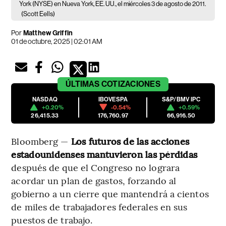
York (NYSE) en Nueva York, EE. UU., el miércoles 3 de agosto de 2011.
(Scott Eells)
Por
Matthew Griffin
01 de octubre, 2025 | 02:01 AM
ÚLTIMAS
COTIZACIONES
NASDAQ
IBOVESPA
S&P/BMV IPC
+0.20%
-0.54%
+0.59%
26,415.33
176,760.97
66,916.50
Bloomberg —
Los futuros de las acciones
estadounidenses mantuvieron las pérdidas
después de que el Congreso no lograra
acordar un plan de gastos, forzando al
gobierno a un cierre que mantendrá a cientos
de miles de trabajadores federales en sus
puestos de trabajo.