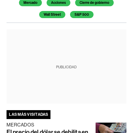
Mercado
Acciones
Cierre de gobierno
Wall Street
S&P 500
PUBLICIDAD
LAS MÁS VISITADAS
MERCADOS
El precio del dólar se debilita en