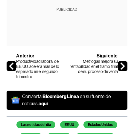
PUBLICIDAD
Anterior
Siguiente
Productividad laboral de
Metrogas mejora su
EE.UU. acelera más de lo
rentabilidad en el tramo final
esperado en el segundo
de su proceso de venta
trimestre
Convierta
Bloomberg Línea
en su fuente de
noticias
aquí
Temas de este artículo
Las noticias del día
EE UU
Estados Unidos