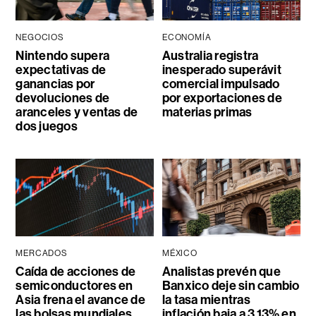
NEGOCIOS
ECONOMÍA
Nintendo supera
Australia registra
expectativas de
inesperado superávit
ganancias por
comercial impulsado
devoluciones de
por exportaciones de
aranceles y ventas de
materias primas
dos juegos
MERCADOS
MÉXICO
Caída de acciones de
Analistas prevén que
semiconductores en
Banxico deje sin cambio
Asia frena el avance de
la tasa mientras
las bolsas mundiales
inflación baja a 3,13% en