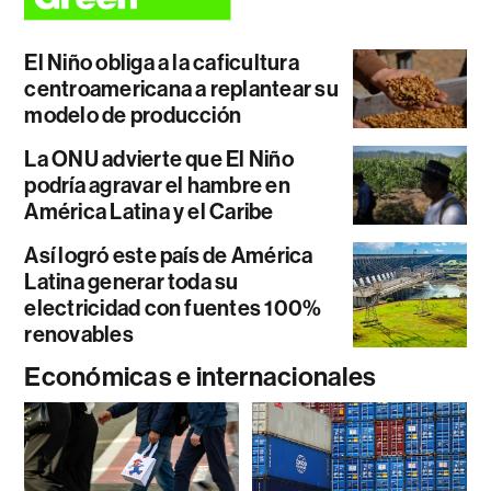
El Niño obliga a la caficultura
centroamericana a replantear su
modelo de producción
La ONU advierte que El Niño
podría agravar el hambre en
América Latina y el Caribe
Así logró este país de América
Latina generar toda su
electricidad con fuentes 100%
renovables
Económicas e internacionales