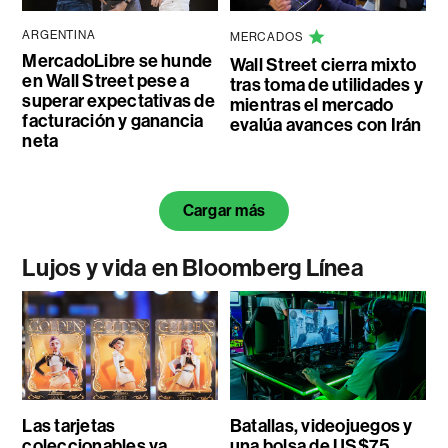
ARGENTINA
MERCADOS
MercadoLibre se hunde
Wall Street cierra mixto
en Wall Street pese a
tras toma de utilidades y
superar expectativas de
mientras el mercado
facturación y ganancia
evalúa avances con Irán
neta
Cargar más
Lujos y vida en Bloomberg Línea
Las tarjetas
Batallas, videojuegos y
coleccionables ya
una bolsa de US$75