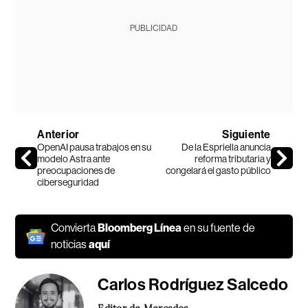
PUBLICIDAD
Anterior
Siguiente
OpenAI pausa trabajos en su
De la Espriella anuncia
modelo Astra ante
reforma tributaria y
preocupaciones de
congelará el gasto público
ciberseguridad
Convierta
Bloomberg Línea
en su fuente de
noticias
aquí
Carlos Rodríguez Salcedo