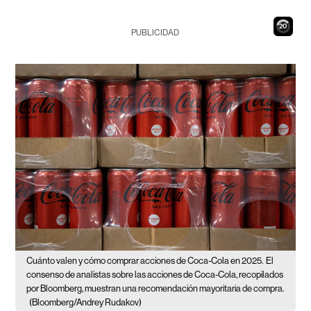
19
PUBLICIDAD
Cuánto valen y cómo comprar acciones de Coca-Cola en 2025.
El
consenso de analistas sobre las acciones de Coca-Cola, recopilados
por Bloomberg, muestran una recomendación mayoritaria de compra.
(Bloomberg/Andrey Rudakov)