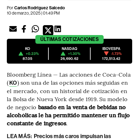
Por
Carlos Rodríguez Salcedo
10 de marzo, 2025 | 01:49 PM
ÚLTIMAS
COTIZACIONES
KO
NASDAQ
IBOVESPA
+0.23%
+1.30%
-1.73%
87.05
26,690.62
172,513.42
Bloomberg Línea — Las acciones de Coca-Cola
(
) son una de las opciones más seguidas en
KO
el mercado, con un historial de cotización en
la Bolsa de Nueva York desde 1919. Su modelo
de negocio
basado en la venta de bebidas no
alcohólicas le ha permitido mantener un flujo
constante de ingresos
.
LEA MÁS:
Precios más caros impulsan las