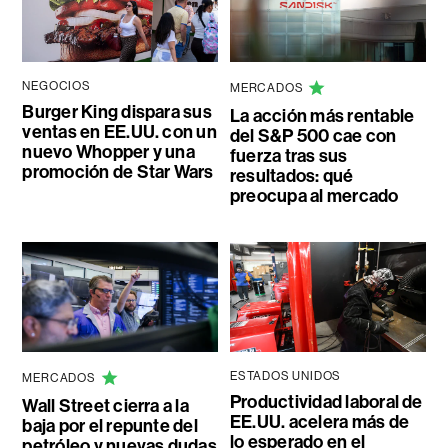
NEGOCIOS
MERCADOS
Burger King dispara sus
La acción más rentable
ventas en EE.UU. con un
del S&P 500 cae con
nuevo Whopper y una
fuerza tras sus
promoción de Star Wars
resultados: qué
preocupa al mercado
ESTADOS UNIDOS
MERCADOS
Productividad laboral de
Wall Street cierra a la
EE.UU. acelera más de
baja por el repunte del
lo esperado en el
petróleo y nuevas dudas