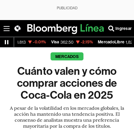
PUBLICIDAD
Ingresar
-0.01%
Visa
-2.15%
MercadoLibre
-0.14%
362.50
1,821.795
MERCADOS
Cuánto valen y cómo
comprar acciones de
Coca-Cola en 2025
A pesar de la volatilidad en los mercados globales, la
acción ha mantenido una tendencia positiva. El
consenso de analistas muestra una preferencia
mayoritaria por la compra de los títulos.