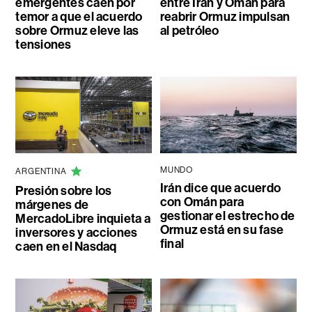
emergentes caen por
entre Irán y Omán para
temor a que el acuerdo
reabrir Ormuz impulsan
sobre Ormuz eleve las
al petróleo
tensiones
MUNDO
ARGENTINA
Irán dice que acuerdo
Presión sobre los
con Omán para
márgenes de
gestionar el estrecho de
MercadoLibre inquieta a
Ormuz está en su fase
inversores y acciones
final
caen en el Nasdaq