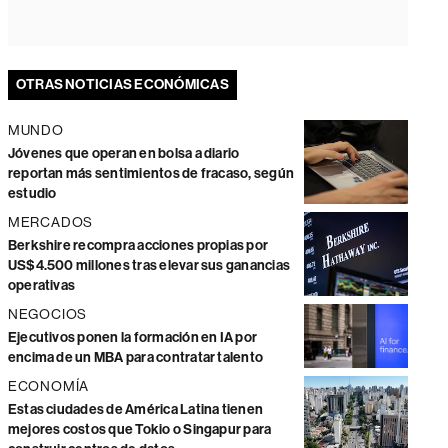
OTRAS NOTICIAS ECONÓMICAS
MUNDO
Jóvenes que operan en bolsa a diario
reportan más sentimientos de fracaso, según
estudio
MERCADOS
Berkshire recompra acciones propias por
US$4.500 millones tras elevar sus ganancias
operativas
NEGOCIOS
Ejecutivos ponen la formación en IA por
encima de un MBA para contratar talento
ECONOMÍA
Estas ciudades de América Latina tienen
mejores costos que Tokio o Singapur para