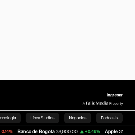
Ingresar
ecnología
Línea Studios
Negocios
Podcasts
anco de Bogota
38,900.00
Apple
313.305
+0.46%
+0.25
English