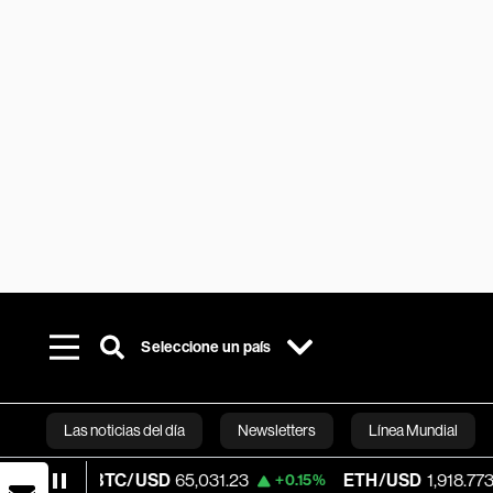
Seleccione un país
Las noticias del día
Newsletters
Línea Mundial
BTC/USD
65,031.23
ETH/USD
1,918.773
+0.15%
+0.25
Bloomberg 