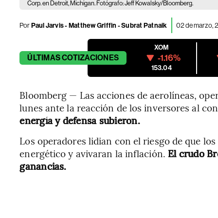
Corp. en Detroit, Michigan. Fotógrafo: Jeff Kowalsky/Bloomberg.
Por
Paul Jarvis - Matthew Griffin - Subrat Patnaik
02 de marzo, 
XOM
-1.16%
ÚLTIMAS
COTIZACIONES
153.04
Bloomberg — Las acciones de aerolíneas, oper
lunes ante la reacción de los inversores al co
energía y defensa subieron.
Los operadores lidian con el riesgo de que lo
energético y avivaran la inflación.
El crudo Br
ganancias.