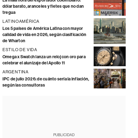
La mala hora del exportador colombiano:
dólar barato, aranceles y fletes que no dan
tregua
LATINOAMÉRICA
Los 5 países de América Latina con mayor
calidad de vida en 2026, según clasificación
de Wharton
ESTILO DE VIDA
Omega x Swatch lanza un reloj con oro para
celebrar el alunizaje del Apollo 11
ARGENTINA
IPC de julio 2026: de cuánto sería la inflación,
según las consultoras
PUBLICIDAD