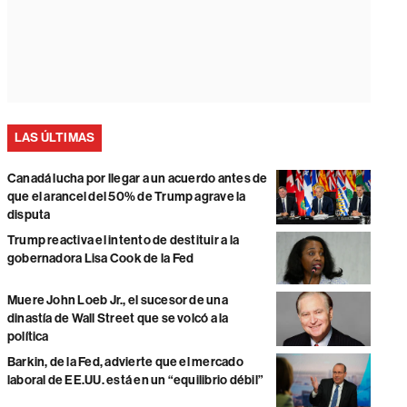
LAS ÚLTIMAS
Canadá lucha por llegar a un acuerdo antes de
que el arancel del 50% de Trump agrave la
disputa
Trump reactiva el intento de destituir a la
gobernadora Lisa Cook de la Fed
Muere John Loeb Jr., el sucesor de una
dinastía de Wall Street que se volcó a la
política
Barkin, de la Fed, advierte que el mercado
laboral de EE.UU. está en un “equilibrio débil”