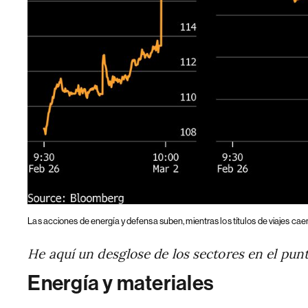
Las acciones de energía y defensa suben, mientras los títulos de viajes cae
He aquí un desglose de los sectores en el pun
Energía y materiales