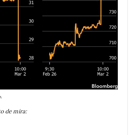
n.
to de mira: