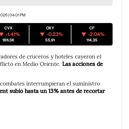
2026 | 04:01 PM
CVX
OXY
CF
-1.41%
-0.23%
-2.04%
186.56
55.91
114.35
adores de cruceros y hoteles cayeron el
nflicto en Medio Oriente.
Las acciones de
s combates interrumpieran el suministro
ent subió hasta un 13% antes de recortar