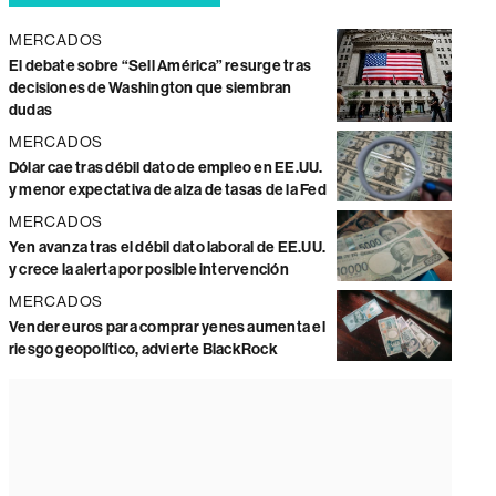
MERCADOS
El debate sobre “Sell América” resurge tras
decisiones de Washington que siembran
dudas
MERCADOS
Dólar cae tras débil dato de empleo en EE.UU.
y menor expectativa de alza de tasas de la Fed
MERCADOS
Yen avanza tras el débil dato laboral de EE.UU.
y crece la alerta por posible intervención
MERCADOS
Vender euros para comprar yenes aumenta el
riesgo geopolítico, advierte BlackRock