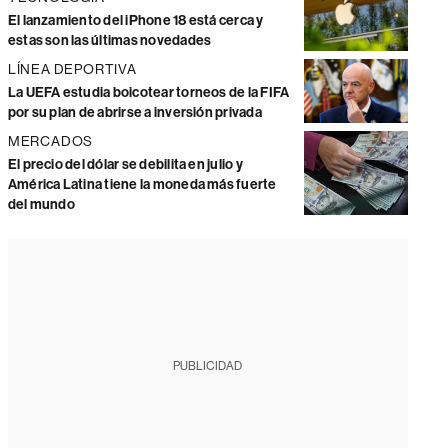
El lanzamiento del iPhone 18 está cerca y
estas son las últimas novedades
LÍNEA DEPORTIVA
La UEFA estudia boicotear torneos de la FIFA
por su plan de abrirse a inversión privada
MERCADOS
El precio del dólar se debilita en julio y
América Latina tiene la moneda más fuerte
del mundo
PUBLICIDAD