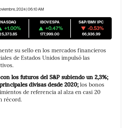
oviembre, 2024 | 06:10 AM
NASDAQ
IBOVESPA
S&P/BMV IPC
+1.00%
+0.47%
-0.53%
25,373.85
177,999.00
66,936.99
nte su sello en los mercados financieros
ciales de Estados Unidos impulsó las
tivos.
con los futuros del S&P subiendo un 2,3%;
 principales divisas desde 2020;
los bonos
mientos de referencia al alza en casi 20
n récord.