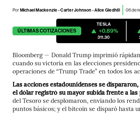
Por
Michael Mackenzie - Carter Johnson - Alice Gledhill
06 de n
TESLA
+0.89%
ÚLTIMAS
COTIZACIONES
311.30
Bloomberg — Donald Trump imprimió rápidame
cuando su victoria en las elecciones presiden
operaciones de “Trump Trade” en todos los ac
Las acciones estadounidenses se dispararon, 
el dólar registró su mayor subida frente a las
del Tesoro se desplomaron, enviando los rendi
puntos básicos; y el bitcoin se disparó hasta u