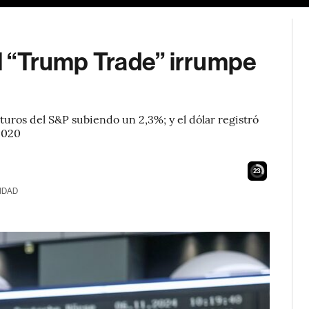
el “Trump Trade” irrumpe
turos del S&P subiendo un 2,3%; y el dólar registró
 2020
22
IDAD