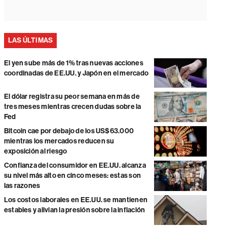
LAS ÚLTIMAS
El yen sube más de 1% tras nuevas acciones
coordinadas de EE.UU. y Japón en el mercado
El dólar registra su peor semana en más de
tres meses mientras crecen dudas sobre la
Fed
Bitcoin cae por debajo de los US$63.000
mientras los mercados reducen su
exposición al riesgo
Confianza del consumidor en EE.UU. alcanza
su nivel más alto en cinco meses: estas son
las razones
Los costos laborales en EE.UU. se mantienen
estables y alivian la presión sobre la inflación