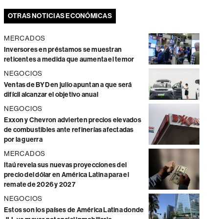
OTRAS NOTICIAS ECONÓMICAS
MERCADOS
Inversores en préstamos se muestran
reticentes a medida que aumenta el temor
NEGOCIOS
Ventas de BYD en julio apuntan a que será
difícil alcanzar el objetivo anual
NEGOCIOS
Exxon y Chevron advierten precios elevados
de combustibles ante refinerías afectadas
por la guerra
MERCADOS
Itaú revela sus nuevas proyecciones del
precio del dólar en América Latina para el
remate de 2026 y 2027
NEGOCIOS
Estos son los países de América Latina donde