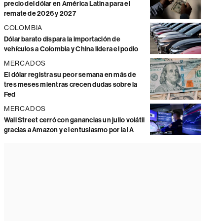
precio del dólar en América Latina para el
remate de 2026 y 2027
COLOMBIA
Dólar barato dispara la importación de
vehículos a Colombia y China lidera el podio
MERCADOS
El dólar registra su peor semana en más de
tres meses mientras crecen dudas sobre la
Fed
MERCADOS
Wall Street cerró con ganancias un julio volátil
gracias a Amazon y el entusiasmo por la IA