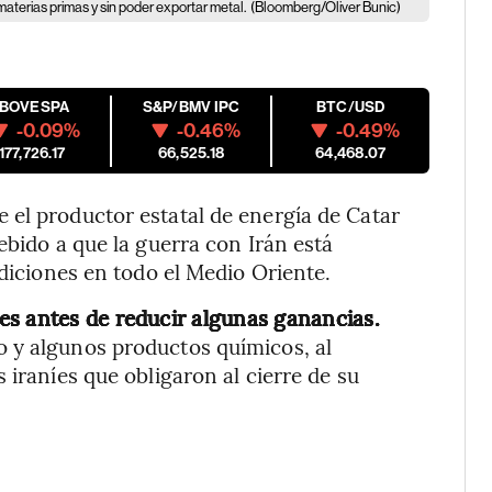
aterias primas y sin poder exportar metal.
(Bloomberg/Oliver Bunic)
IBOVESPA
S&P/BMV IPC
BTC/USD
-0.09%
-0.46%
-0.49%
177,726.17
66,525.18
64,468.07
 el productor estatal de energía de Catar
ebido a que la guerra con Irán está
ndiciones en todo el Medio Oriente.
es antes de reducir algunas ganancias.
 y algunos productos químicos, al
 iraníes que obligaron al cierre de su