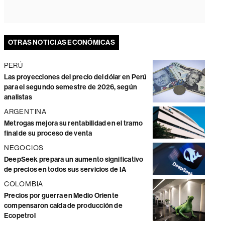
OTRAS NOTICIAS ECONÓMICAS
PERÚ
Las proyecciones del precio del dólar en Perú
para el segundo semestre de 2026, según
analistas
ARGENTINA
Metrogas mejora su rentabilidad en el tramo
final de su proceso de venta
NEGOCIOS
DeepSeek prepara un aumento significativo
de precios en todos sus servicios de IA
COLOMBIA
Precios por guerra en Medio Oriente
compensaron caída de producción de
Ecopetrol