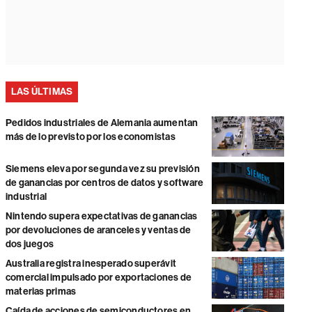
LAS ÚLTIMAS
Pedidos industriales de Alemania aumentan
más de lo previsto por los economistas
Siemens eleva por segunda vez su previsión
de ganancias por centros de datos y software
industrial
Nintendo supera expectativas de ganancias
por devoluciones de aranceles y ventas de
dos juegos
Australia registra inesperado superávit
comercial impulsado por exportaciones de
materias primas
Caída de acciones de semiconductores en