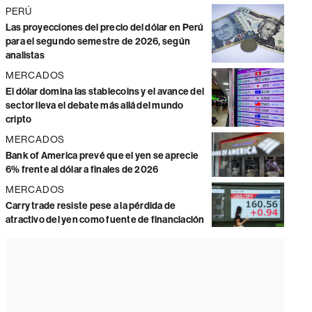
PERÚ
Las proyecciones del precio del dólar en Perú
para el segundo semestre de 2026, según
analistas
MERCADOS
El dólar domina las stablecoins y el avance del
sector lleva el debate más allá del mundo
cripto
MERCADOS
Bank of America prevé que el yen se aprecie
6% frente al dólar a finales de 2026
MERCADOS
Carry trade resiste pese a la pérdida de
atractivo del yen como fuente de financiación