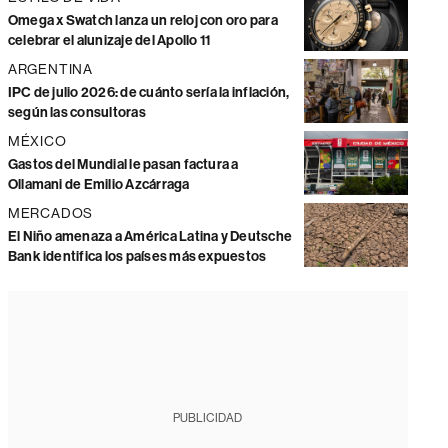
Omega x Swatch lanza un reloj con oro para
celebrar el alunizaje del Apollo 11
ARGENTINA
IPC de julio 2026: de cuánto sería la inflación,
según las consultoras
MÉXICO
Gastos del Mundial le pasan factura a
Ollamani de Emilio Azcárraga
MERCADOS
El Niño amenaza a América Latina y Deutsche
Bank identifica los países más expuestos
PUBLICIDAD