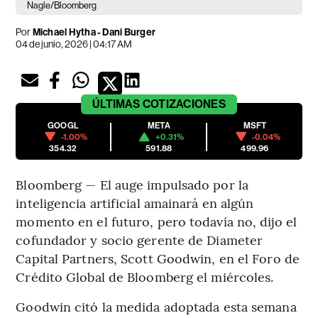
Nagle/Bloomberg
Por
Michael Hytha - Dani Burger
04 de junio, 2026 | 04:17 AM
ÚLTIMAS
COTIZACIONES
GOOGL
META
MSFT
-1.00%
+0.31%
-0.04%
354.32
591.88
499.96
Bloomberg — El auge impulsado por la
inteligencia artificial amainará en algún
momento en el futuro, pero todavía no, dijo el
cofundador y socio gerente de Diameter
Capital Partners, Scott Goodwin, en el Foro de
Crédito Global de Bloomberg el miércoles.
Goodwin citó la medida adoptada esta semana