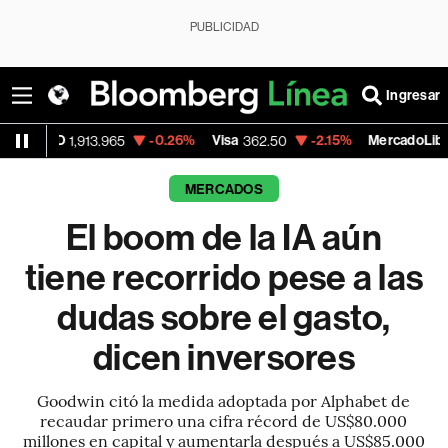
PUBLICIDAD
Ingresar
-0.26%
Visa
-2.15%
MercadoLibre
1,913.965
362.50
1,821.795
MERCADOS
El boom de la IA aún
tiene recorrido pese a las
dudas sobre el gasto,
dicen inversores
Goodwin citó la medida adoptada por Alphabet de
recaudar primero una cifra récord de US$80.000
millones en capital y aumentarla después a US$85.000