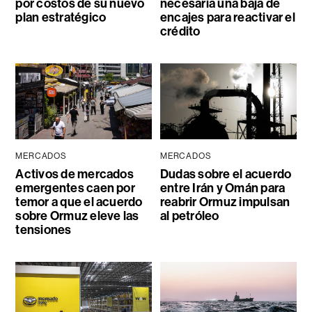
por costos de su nuevo
necesaria una baja de
plan estratégico
encajes para reactivar el
crédito
MERCADOS
MERCADOS
Activos de mercados
Dudas sobre el acuerdo
emergentes caen por
entre Irán y Omán para
temor a que el acuerdo
reabrir Ormuz impulsan
sobre Ormuz eleve las
al petróleo
tensiones