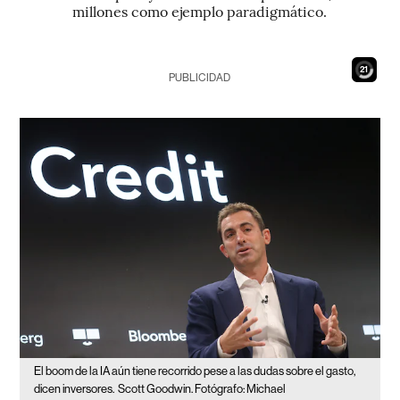
millones como ejemplo paradigmático.
20
PUBLICIDAD
El boom de la IA aún tiene recorrido pese a las dudas sobre el gasto,
dicen inversores.
Scott Goodwin. Fotógrafo: Michael