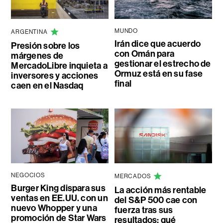
MUNDO
ARGENTINA
Irán dice que acuerdo
Presión sobre los
con Omán para
márgenes de
gestionar el estrecho de
MercadoLibre inquieta a
Ormuz está en su fase
inversores y acciones
final
caen en el Nasdaq
NEGOCIOS
MERCADOS
Burger King dispara sus
La acción más rentable
ventas en EE.UU. con un
del S&P 500 cae con
nuevo Whopper y una
fuerza tras sus
promoción de Star Wars
resultados: qué