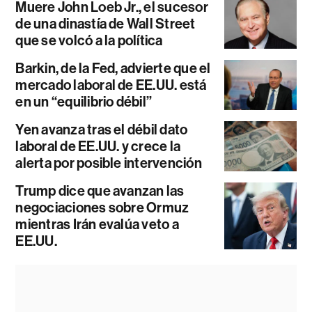
Muere John Loeb Jr., el sucesor
de una dinastía de Wall Street
que se volcó a la política
Barkin, de la Fed, advierte que el
mercado laboral de EE.UU. está
en un “equilibrio débil”
Yen avanza tras el débil dato
laboral de EE.UU. y crece la
alerta por posible intervención
Trump dice que avanzan las
negociaciones sobre Ormuz
mientras Irán evalúa veto a
EE.UU.