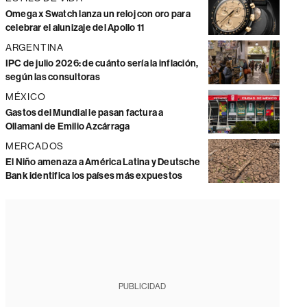
Omega x Swatch lanza un reloj con oro para
celebrar el alunizaje del Apollo 11
ARGENTINA
IPC de julio 2026: de cuánto sería la inflación,
según las consultoras
MÉXICO
Gastos del Mundial le pasan factura a
Ollamani de Emilio Azcárraga
MERCADOS
El Niño amenaza a América Latina y Deutsche
Bank identifica los países más expuestos
PUBLICIDAD