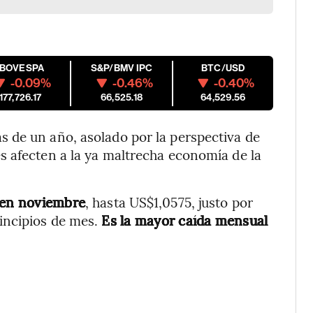
IBOVESPA
S&P/BMV IPC
BTC/USD
-0.09%
-0.46%
-0.40%
177,726.17
66,525.18
64,529.56
 de un año, asolado por la perspectiva de
s afecten a la ya maltrecha economía de la
 en noviembre
, hasta US$1,0575, justo por
incipios de mes.
Es la mayor caída mensual