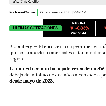
año.
(Chris Ratcliffe)
Por
Naomi Tajitsu
29 de noviembre, 2024 | 10:54 AM
NASDAQ
-0.83%
ÚLTIMAS
COTIZACIONES
26,363.44
Bloomberg — El euro cerró su peor mes en más
que los aranceles comerciales estadounidense
región.
La moneda común ha bajado cerca de un 3%
debajo del mínimo de dos años alcanzado a pr
desde mayo de 2023.