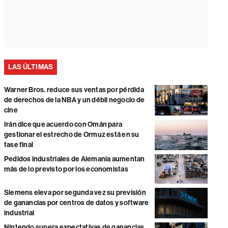
LAS ÚLTIMAS
Warner Bros. reduce sus ventas por pérdida
de derechos de la NBA y un débil negocio de
cine
Irán dice que acuerdo con Omán para
gestionar el estrecho de Ormuz está en su
fase final
Pedidos industriales de Alemania aumentan
más de lo previsto por los economistas
Siemens eleva por segunda vez su previsión
de ganancias por centros de datos y software
industrial
Nintendo supera expectativas de ganancias