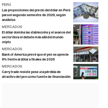
PERÚ
Las proyecciones del precio del dólar en Perú
para el segundo semestre de 2026, según
analistas
MERCADOS
El dólar domina las stablecoins y el avance del
sector lleva el debate más allá del mundo
cripto
MERCADOS
Bank of America prevé que el yen se aprecie
6% frente al dólar a finales de 2026
MERCADOS
Carry trade resiste pese a la pérdida de
atractivo del yen como fuente de financiación