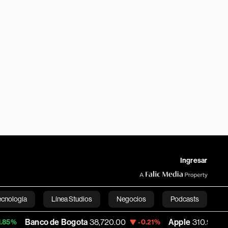
Ingresar
ecnología
Línea Studios
Negocios
Podcasts
o de Bogota
38,720.00
Apple
310.94
US
-0.21%
+0.55%
English