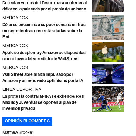
Detectan ventas del Tesoro para contener al
dólar en la pulseada por el precio de un bono
MERCADOS
Dólar se encamina a su peor semana en tres
meses mientras crecen las dudas sobre la
Fed
MERCADOS
Apple se desploma y Amazon se dispara: las
cinco claves del veredicto de Wall Street
MERCADOS
Wall Street abre al alza impulsado por
Amazon y un renovado optimismo por la IA
LÍNEA DEPORTIVA
La protesta contra la FIFA se extiende: Real
Madrid y Juventus se oponen al plan de
inversión privada
OPINIÓN BLOOMBERG
Matthew Brooker