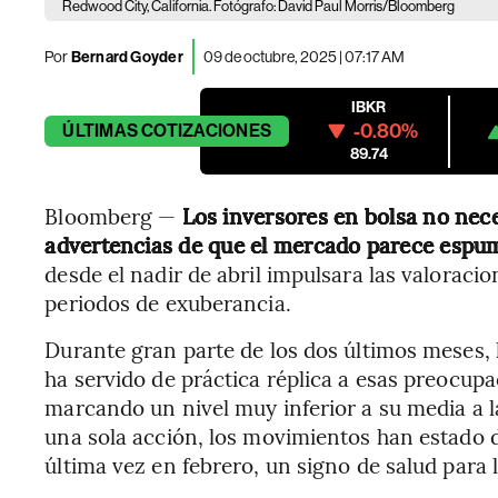
Redwood City, California. Fotógrafo: David Paul Morris/Bloomberg
Por
Bernard Goyder
09 de octubre, 2025 | 07:17 AM
IBKR
-0.80%
ÚLTIMAS
COTIZACIONES
89.74
Bloomberg —
Los inversores en bolsa no nec
advertencias de que el mercado parece esp
desde el nadir de abril impulsara las valoraci
periodos de exuberancia.
Durante gran parte de los dos últimos meses, 
ha servido de práctica réplica a esas preocupa
marcando un nivel muy inferior a su media a la
una sola acción, los movimientos han estado 
última vez en febrero, un signo de salud para