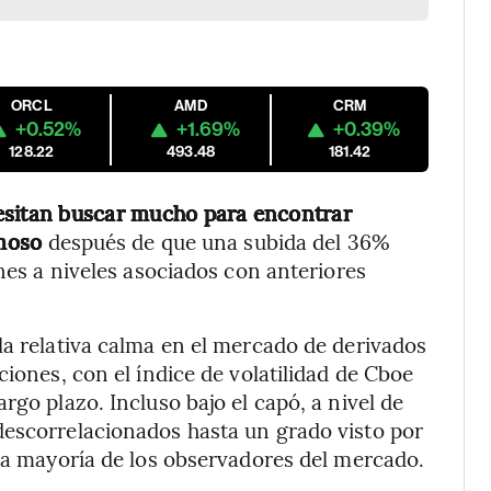
ORCL
AMD
CRM
+0.52%
+1.69%
+0.39%
128.22
493.48
181.42
esitan buscar mucho para encontrar
umoso
después de que una subida del 36%
ones a niveles asociados con anteriores
la relativa calma en el mercado de derivados
ciones, con el índice de volatilidad de Cboe
rgo plazo. Incluso bajo el capó, a nivel de
descorrelacionados hasta un grado visto por
 la mayoría de los observadores del mercado.