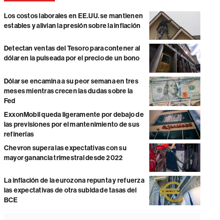
Los costos laborales en EE.UU. se mantienen
estables y alivian la presión sobre la inflación
Detectan ventas del Tesoro para contener al
dólar en la pulseada por el precio de un bono
Dólar se encamina a su peor semana en tres
meses mientras crecen las dudas sobre la
Fed
ExxonMobil queda ligeramente por debajo de
las previsiones por el mantenimiento de sus
refinerías
Chevron supera las expectativas con su
mayor ganancia trimestral desde 2022
La inflación de la eurozona repunta y refuerza
las expectativas de otra subida de tasas del
BCE