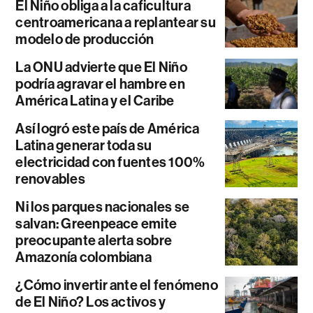
El Niño obliga a la caficultura
centroamericana a replantear su
modelo de producción
La ONU advierte que El Niño
podría agravar el hambre en
América Latina y el Caribe
Así logró este país de América
Latina generar toda su
electricidad con fuentes 100%
renovables
Ni los parques nacionales se
salvan: Greenpeace emite
preocupante alerta sobre
Amazonía colombiana
¿Cómo invertir ante el fenómeno
de El Niño? Los activos y