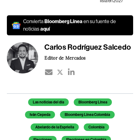
lista en 2027
Convierta
Bloomberg Línea
en su fuente de
noticias
aquí
Carlos Rodríguez Salcedo
Editor de Mercados
Temas de este artículo
Las noticias del día
Bloomberg Línea
Iván Cepeda
Bloomberg Línea Colombia
Abelardo de la Espriella
Colombia
Elecciones
Elecciones en Colombia