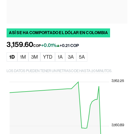
ASÍ SE HA COMPORTADO EL DÓLAR EN COLOMBIA
3,159.60
+0.01%
+0.21 COP
COP
1D
1M
3M
YTD
1A
3A
5A
LOS DATOS PUEDEN TENER UN RETRASO DE HASTA 20 MINUTOS.
3,162.25
3,160.89