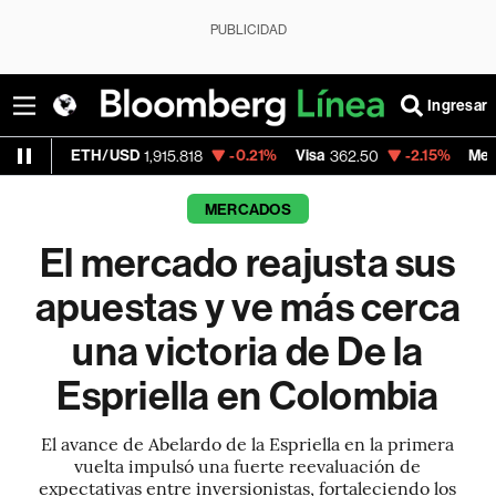
PUBLICIDAD
Ingresar
TH/USD
-0.21%
Visa
-2.15%
MercadoLibre
1,915.818
362.50
MERCADOS
El mercado reajusta sus
apuestas y ve más cerca
una victoria de De la
Espriella en Colombia
El avance de Abelardo de la Espriella en la primera
vuelta impulsó una fuerte reevaluación de
expectativas entre inversionistas, fortaleciendo los