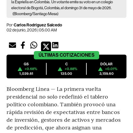
la Espriella en Colombia.
Un votante emite su voto en un colegio
electoral de Bogotá, Colombia, el domingo 31 de mayo de 2026.
(Bloomberg/Santiago Mesa)
Por
Carlos Rodríguez Salcedo
02 de junio, 2026 | 05:00 AM
ÚLTIMAS
COTIZACIONES
GS
C
DÓLAR
+0.68%
+0.88%
+0.01%
1,039.61
135.00
3,159.60
Bloomberg Línea — La primera vuelta
presidencial no solo redefinió el tablero
político colombiano. También provocó una
rápida revisión de expectativas entre bancos
de inversión, gestores de activos y mercados
de predicción, que ahora asignan una