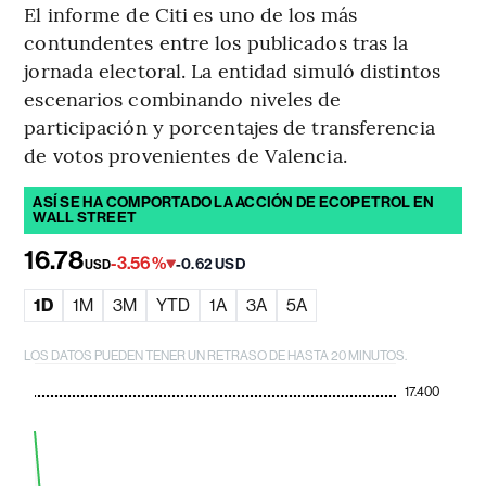
El informe de Citi es uno de los más
contundentes entre los publicados tras la
jornada electoral. La entidad simuló distintos
escenarios combinando niveles de
participación y porcentajes de transferencia
de votos provenientes de Valencia.
ASÍ SE HA COMPORTADO LA ACCIÓN DE ECOPETROL EN
WALL STREET
16.78
-3.56%
-0.62 USD
USD
1D
1M
3M
YTD
1A
3A
5A
LOS DATOS PUEDEN TENER UN RETRASO DE HASTA 20 MINUTOS.
17.400