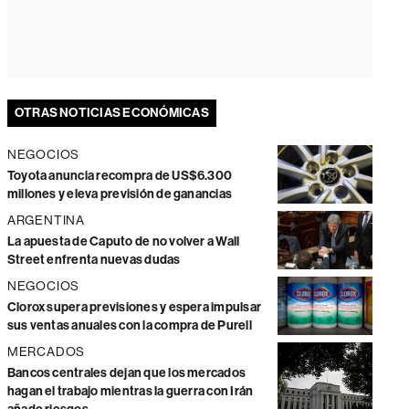
OTRAS NOTICIAS ECONÓMICAS
NEGOCIOS
Toyota anuncia recompra de US$6.300
millones y eleva previsión de ganancias
ARGENTINA
La apuesta de Caputo de no volver a Wall
Street enfrenta nuevas dudas
NEGOCIOS
Clorox supera previsiones y espera impulsar
sus ventas anuales con la compra de Purell
MERCADOS
Bancos centrales dejan que los mercados
hagan el trabajo mientras la guerra con Irán