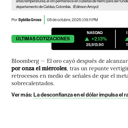
altas temperaturas, el oro permanece en cubetas de hierro para ser fundid
departamento de Caldas, Colombia.
(Edinson Arroyo)
Por
Sybilla Gross
08 de octubre, 2025 | 09:11 PM
NASDAQ
+2.13%
ÚLTIMAS
COTIZACIONES
25,913.90
Bloomberg — El oro cayó después de alcanzar
por onza el miércoles
, tras un repunte vertig
retrocesos en medio de señales de que el meta
sobrecalentados.
Ver más:
La desconfianza en el dólar impulsa el ral