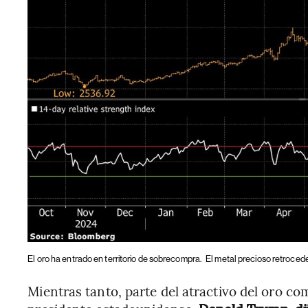
El oro ha entrado en territorio de sobrecompra.
El metal precioso retroced
Mientras tanto, parte del atractivo del oro c