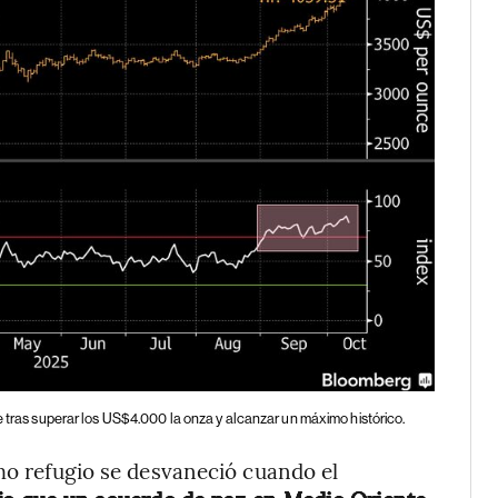
e tras superar los US$4.000 la onza y alcanzar un máximo histórico.
omo refugio se desvaneció cuando el