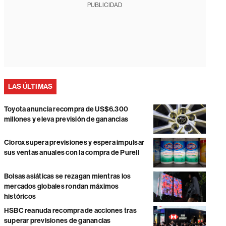
PUBLICIDAD
LAS ÚLTIMAS
Toyota anuncia recompra de US$6.300
millones y eleva previsión de ganancias
Clorox supera previsiones y espera impulsar
sus ventas anuales con la compra de Purell
Bolsas asiáticas se rezagan mientras los
mercados globales rondan máximos
históricos
HSBC reanuda recompra de acciones tras
superar previsiones de ganancias