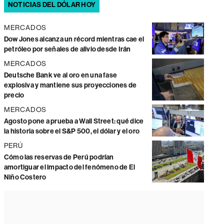
NOTICIAS DEL DÓLAR HOY
MERCADOS
Dow Jones alcanza un récord mientras cae el
petróleo por señales de alivio desde Irán
MERCADOS
Deutsche Bank ve al oro en una fase
explosiva y mantiene sus proyecciones de
precio
MERCADOS
Agosto pone a prueba a Wall Street: qué dice
la historia sobre el S&P 500, el dólar y el oro
PERÚ
Cómo las reservas de Perú podrían
amortiguar el impacto del fenómeno de El
Niño Costero