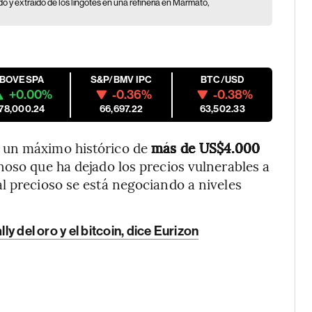
o y extraído de los lingotes en una refinería en Marmato,
IBOVESPA
S&P/BMV IPC
BTC/USD
+0.00%
-0.36%
-0.38%
178,000.24
66,697.22
63,502.33
 un máximo histórico de
más de US$4.000
inoso que ha dejado los precios vulnerables a
l precioso se está negociando a niveles
ly del oro y el bitcoin, dice Eurizon