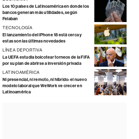
Los 10 países de Latinoamérica en donde los
bancos generan más utilidades, según
Felaban
TECNOLOGÍA
El lanzamiento del iPhone 18 está cerca y
estas son las últimas novedades
LÍNEA DEPORTIVA
La UEFA estudia boicotear torneos de la FIFA
por su plan de abrirse a inversión privada
LATINOAMÉRICA
Ni presencial, ni remoto, ni híbrido: el nuevo
modelo laboral que WeWork ve crecer en
Latinoamérica