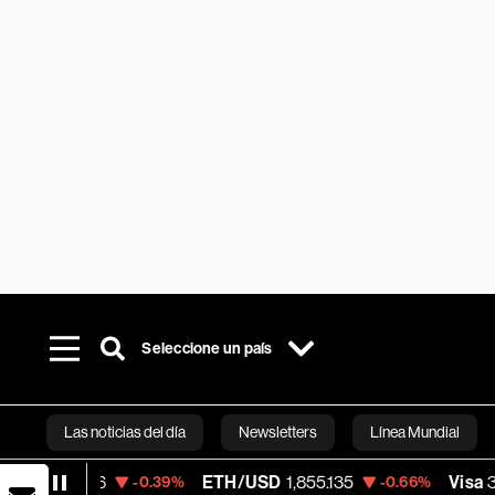
Seleccione un país
Las noticias del día
Newsletters
Línea Mundial
ETH/USD
1,855.135
Visa
365.67
-0.39%
-0.66%
-0.13
Bloomberg 