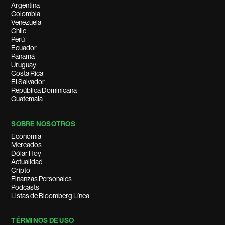
Argentina
Colombia
Venezuela
Chile
Perú
Ecuador
Panamá
Uruguay
Costa Rica
El Salvador
República Dominicana
Guatemala
SOBRE NOSOTROS
Economía
Mercados
Dólar Hoy
Actualidad
Cripto
Finanzas Personales
Podcasts
Listas de Bloomberg Línea
TÉRMINOS DE USO