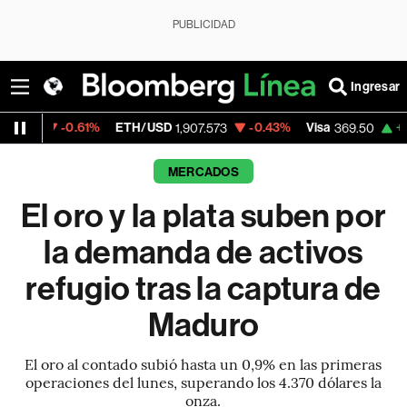
PUBLICIDAD
Ingresar
0.61%
ETH/USD
-0.43%
Visa
+0.26%
Mer
1,907.573
369.50
MERCADOS
El oro y la plata suben por
la demanda de activos
refugio tras la captura de
Maduro
El oro al contado subió hasta un 0,9% en las primeras
operaciones del lunes, superando los 4.370 dólares la
onza.