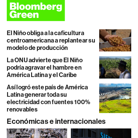
El Niño obliga a la caficultura
centroamericana a replantear su
modelo de producción
La ONU advierte que El Niño
podría agravar el hambre en
América Latina y el Caribe
Así logró este país de América
Latina generar toda su
electricidad con fuentes 100%
renovables
Económicas e internacionales