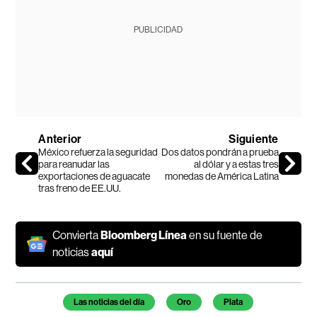
PUBLICIDAD
Anterior
Siguiente
México refuerza la seguridad
Dos datos pondrán a prueba
para reanudar las
al dólar y a estas tres
exportaciones de aguacate
monedas de América Latina
tras freno de EE.UU.
Convierta
Bloomberg Línea
en su fuente de
noticias
aquí
Temas de este artículo
Las noticias del día
Oro
Plata