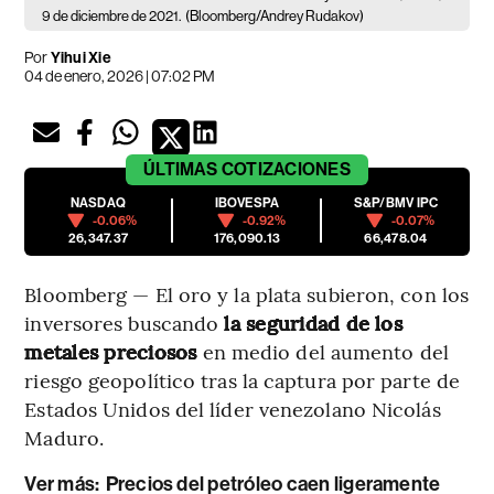
9 de diciembre de 2021.
(Bloomberg/Andrey Rudakov)
Por
Yihui Xie
04 de enero, 2026 | 07:02 PM
ÚLTIMAS
COTIZACIONES
NASDAQ
IBOVESPA
S&P/BMV IPC
-0.06%
-0.92%
-0.07%
26,347.37
176,090.13
66,478.04
Bloomberg — El oro y la plata subieron, con los
inversores buscando
la seguridad de los
metales preciosos
en medio del aumento del
riesgo geopolítico tras la captura por parte de
Estados Unidos del líder venezolano Nicolás
Maduro.
Ver más
:
Precios del petróleo caen ligeramente