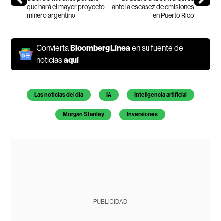
que hará el mayor proyecto
ante la escasez de emisiones
minero argentino
en Puerto Rico
Convierta
Bloomberg Línea
en su fuente de
noticias
aquí
Temas de este artículo
Las noticias del día
IA
Inteligencia artificial
Morgan Stanley
Inversiones
PUBLICIDAD