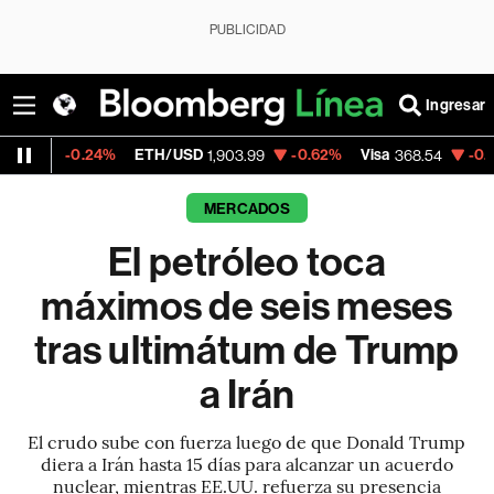
PUBLICIDAD
Ingresar
4%
ETH/USD
-0.62%
Visa
-0.28%
Mercado
1,903.99
368.54
MERCADOS
El petróleo toca
máximos de seis meses
tras ultimátum de Trump
a Irán
El crudo sube con fuerza luego de que Donald Trump
diera a Irán hasta 15 días para alcanzar un acuerdo
nuclear, mientras EE.UU. refuerza su presencia