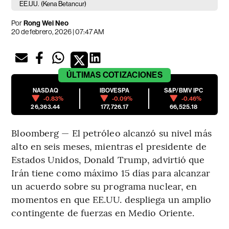
EE.UU.
(Kena Betancur)
Por
Rong Wei Neo
20 de febrero, 2026 | 07:47 AM
ÚLTIMAS
COTIZACIONES
NASDAQ
IBOVESPA
S&P/BMV IPC
-0.83%
-0.09%
-0.46%
26,363.44
177,726.17
66,525.18
Bloomberg — El petróleo alcanzó su nivel más
alto en seis meses, mientras el presidente de
Estados Unidos, Donald Trump, advirtió que
Irán tiene como máximo 15 días para alcanzar
un acuerdo sobre su programa nuclear, en
momentos en que EE.UU. despliega un amplio
contingente de fuerzas en Medio Oriente.