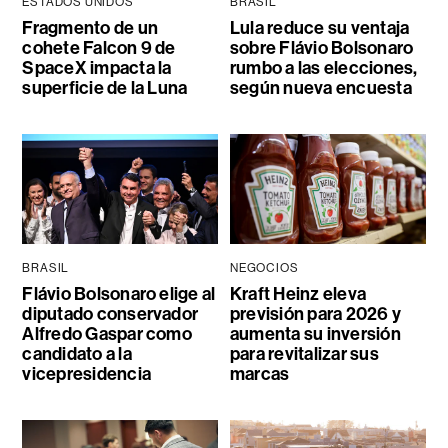
ESTADOS UNIDOS
BRASIL
Fragmento de un
Lula reduce su ventaja
cohete Falcon 9 de
sobre Flávio Bolsonaro
SpaceX impacta la
rumbo a las elecciones,
superficie de la Luna
según nueva encuesta
BRASIL
NEGOCIOS
Flávio Bolsonaro elige al
Kraft Heinz eleva
diputado conservador
previsión para 2026 y
Alfredo Gaspar como
aumenta su inversión
candidato a la
para revitalizar sus
vicepresidencia
marcas