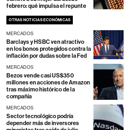
febrero: qué impulsa el repunte
OTRAS NOTICIAS ECONÓMICAS
MERCADOS
Barclays y HSBC ven atractivo
en los bonos protegidos contra la
inflación por dudas sobre la Fed
MERCADOS
Bezos vende casi US$350
millones en acciones de Amazon
tras máximo histórico de la
compañía
MERCADOS
Sector tecnológico podría
depender más de inversores
minoristas tras caída de julio,