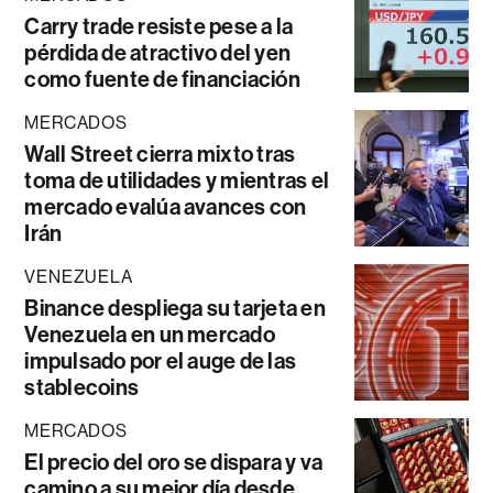
Carry trade resiste pese a la
pérdida de atractivo del yen
como fuente de financiación
MERCADOS
Wall Street cierra mixto tras
toma de utilidades y mientras el
mercado evalúa avances con
Irán
VENEZUELA
Binance despliega su tarjeta en
Venezuela en un mercado
impulsado por el auge de las
stablecoins
MERCADOS
El precio del oro se dispara y va
camino a su mejor día desde