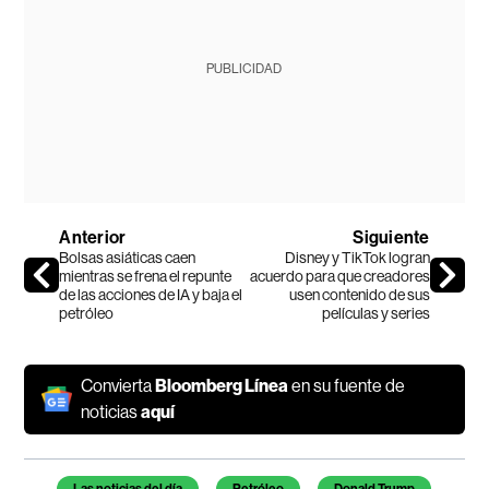
PUBLICIDAD
Anterior
Siguiente
Bolsas asiáticas caen
Disney y TikTok logran
mientras se frena el repunte
acuerdo para que creadores
de las acciones de IA y baja el
usen contenido de sus
petróleo
películas y series
Convierta
Bloomberg Línea
en su fuente de
noticias
aquí
Temas de este artículo
Las noticias del día
Petróleo
Donald Trump