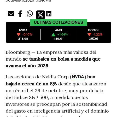
06 de enero, 2026 | 05:46 PM
ÚLTIMAS
COTIZACIONES
NVDA
AMD
GOOGL
-0.10%
+1.64%
-1.22%
218.98
489.01
357.91
Bloomberg — La empresa más valiosa del
mundo
se tambalea en bolsa a medida que
avanza el año 2026
.
Las acciones de Nvidia Corp (
)
han
NVDA
bajado cerca de un 8%
desde que alcanzaron
un récord el 29 de octubre, muy por debajo
del índice S&P 500, a medida que los
inversores se preocupan por la sostenibilidad
del gasto en inteligencia artificial y el dominio