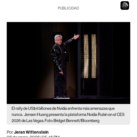
21
PUBLICIDAD
El rally de US$4 billones de Nvidia enfrenta más amenazas que
nunca.
Jensen Huang presenta la plataforma Nvidia Rubin en el CES
2026 de Las Vegas. Foto: Bridget Bennett/Bloomberg
Por
Jeran Wittenstein