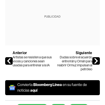
PUBLICIDAD
Anterior
Siguiente
Artistas se resisten a que sus
Dudas sobre el acuerdo
voces y canciones sean
entre Irán y Omán para
usadas para entrenar a la IA
reabrir Ormuz impulsan al
petróleo
Convierta
Bloomberg Línea
en su fuente de
noticias
aquí