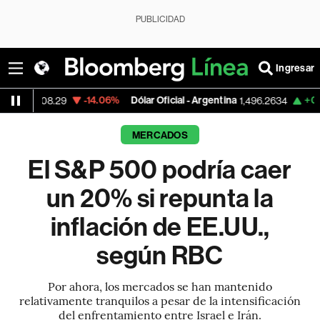
PUBLICIDAD
Ingresar
-14.06%
Dólar Oficial - Argentina
+0.02%
BT
8.29
1,496.2634
MERCADOS
El S&P 500 podría caer
un 20% si repunta la
inflación de EE.UU.,
según RBC
Por ahora, los mercados se han mantenido
relativamente tranquilos a pesar de la intensificación
del enfrentamiento entre Israel e Irán.