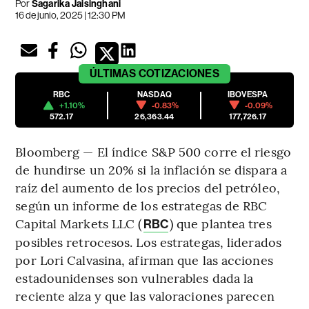
Por
Sagarika Jaisinghani
16 de junio, 2025 | 12:30 PM
ÚLTIMAS
COTIZACIONES
RBC
NASDAQ
IBOVESPA
+1.10%
-0.83%
-0.09%
572.17
26,363.44
177,726.17
Bloomberg — El índice S&P 500 corre el riesgo
de hundirse un 20% si la inflación se dispara a
raíz del aumento de los precios del petróleo,
según un informe de los estrategas de RBC
Capital Markets LLC (
) que plantea tres
RBC
posibles retrocesos. Los estrategas, liderados
por Lori Calvasina, afirman que las acciones
estadounidenses son vulnerables dada la
reciente alza y que las valoraciones parecen