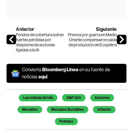
Anterior
Siguiente
Fondos de cobertura sufren
Precios por guerra en Medio
fuertes pérdidas por
Oriente compensaron caída
desplome de acciones
de producción de Ecopetrol
ligadas a la IA
Convierta
Bloomberg Línea
en su fuente de
noticias
aquí
Temas de este artículo
Las noticias del día
S&P 500
Acciones
Mercados
Mercados Bursátiles
Inflación
Petróleo