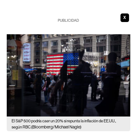
X
PUBLICIDAD
El S&P 500 podría caer un 20% si repunta la inflación de EE.UU.,
(Bloomberg/Michael Nagle)
según RBC.