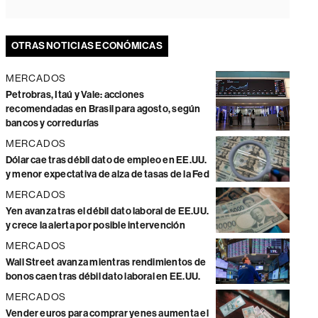
OTRAS NOTICIAS ECONÓMICAS
MERCADOS
Petrobras, Itaú y Vale: acciones
recomendadas en Brasil para agosto, según
bancos y corredurías
MERCADOS
Dólar cae tras débil dato de empleo en EE.UU.
y menor expectativa de alza de tasas de la Fed
MERCADOS
Yen avanza tras el débil dato laboral de EE.UU.
y crece la alerta por posible intervención
MERCADOS
Wall Street avanza mientras rendimientos de
bonos caen tras débil dato laboral en EE.UU.
MERCADOS
Vender euros para comprar yenes aumenta el