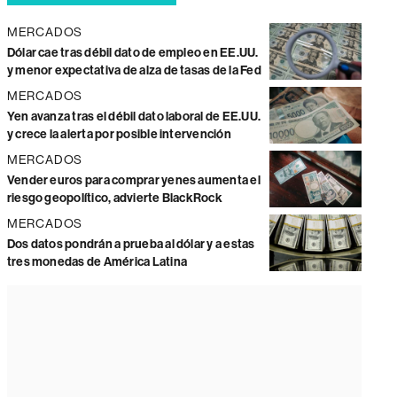
MERCADOS
Dólar cae tras débil dato de empleo en EE.UU.
y menor expectativa de alza de tasas de la Fed
MERCADOS
Yen avanza tras el débil dato laboral de EE.UU.
y crece la alerta por posible intervención
MERCADOS
Vender euros para comprar yenes aumenta el
riesgo geopolítico, advierte BlackRock
MERCADOS
Dos datos pondrán a prueba al dólar y a estas
tres monedas de América Latina