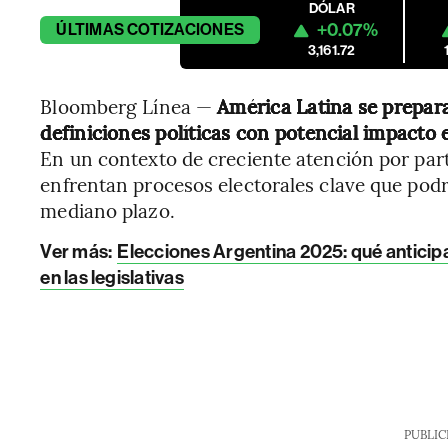
DÓLAR
+0.07%
ÚLTIMAS
COTIZACIONES
3,161.72
Bloomberg Línea —
América Latina se prepar
definiciones políticas con potencial impacto 
En un contexto de creciente atención por parte
enfrentan procesos electorales clave que pod
mediano plazo.
Ver más:
Elecciones Argentina 2025: qué anticipa
en las legislativas
PUBLIC