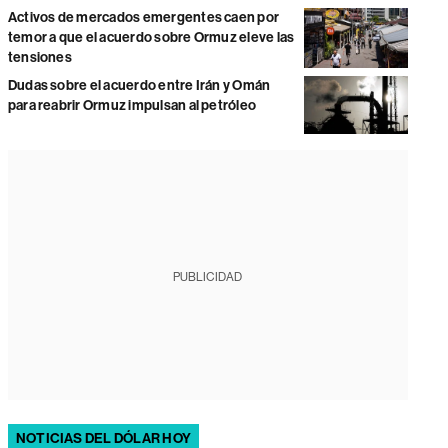
Activos de mercados emergentes caen por
temor a que el acuerdo sobre Ormuz eleve las
tensiones
Dudas sobre el acuerdo entre Irán y Omán
para reabrir Ormuz impulsan al petróleo
PUBLICIDAD
NOTICIAS DEL DÓLAR HOY