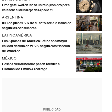
Omega x Swatch lanza un reloj con oro para
celebrar el alunizaje del Apollo 11
ARGENTINA
IPC de julio 2026: de cuánto sería la inflación,
según las consultoras
LATINOAMÉRICA
Los 5 países de América Latina con mayor
calidad de vida en 2026, según clasificación
de Wharton
MÉXICO
Gastos del Mundial le pasan factura a
Ollamani de Emilio Azcárraga
PUBLICIDAD