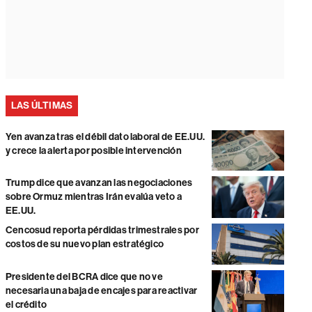
LAS ÚLTIMAS
Yen avanza tras el débil dato laboral de EE.UU.
y crece la alerta por posible intervención
Trump dice que avanzan las negociaciones
sobre Ormuz mientras Irán evalúa veto a
EE.UU.
Cencosud reporta pérdidas trimestrales por
costos de su nuevo plan estratégico
Presidente del BCRA dice que no ve
necesaria una baja de encajes para reactivar
el crédito