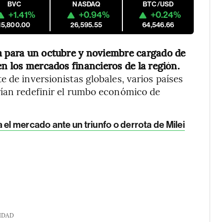
BVC
NASDAQ
BTC/USD
+1.41%
+0.94%
+0.24%
15,800.00
26,595.55
64,546.66
a para un octubre y noviembre cargado de
en los mercados financieros de la región.
 de inversionistas globales, varios países
rían redefinir el rumbo económico de
 el mercado ante un triunfo o derrota de Milei
IDAD