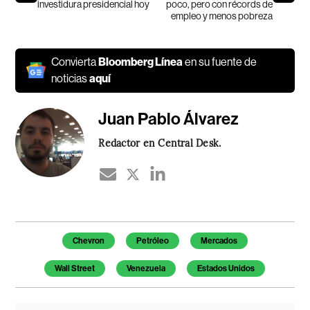
investidura presidencial hoy
poco, pero con récords de
empleo y menos pobreza
Convierta
Bloomberg Línea
en su fuente de
noticias
aquí
Juan Pablo Álvarez
Redactor en Central Desk.
Temas de este artículo
Chevron
Petróleo
Mercados
Wall Street
Venezuela
Estados Unidos