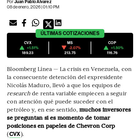
Por
Juan Pablo Álvarez
08 de enero, 2026 | 01:10 PM
ÚLTIMAS
COTIZACIONES
CVX
MS
COP
+1.51%
-2.07%
+1.50%
189.23
213.75
116.76
Bloomberg Línea — La crisis en Venezuela, con
la consecuente detención del expresidente
Nicolás Maduro, llevó a que los equipos de
research
de renta variable empiecen a seguir
con atención qué puede suceder con el
petróleo y, en ese sentido,
muchos inversores
se preguntan si es momento de tomar
posiciones en papeles de Chevron Corp
(
).
CVX