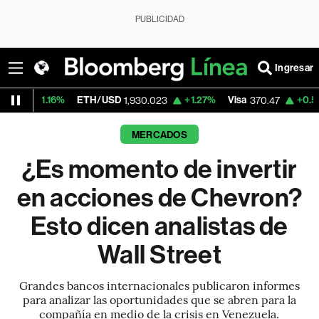
PUBLICIDAD
Ingresar
ETH/USD
+1.27%
Visa
+0.52%
MercadoL
1,930.023
370.47
MERCADOS
¿Es momento de invertir
en acciones de Chevron?
Esto dicen analistas de
Wall Street
Grandes bancos internacionales publicaron informes
para analizar las oportunidades que se abren para la
compañía en medio de la crisis en Venezuela.