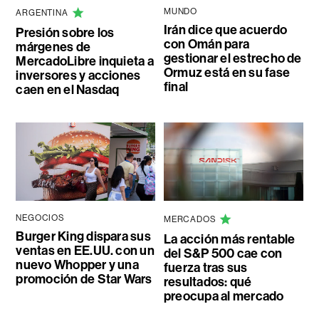
MUNDO
ARGENTINA
Irán dice que acuerdo
Presión sobre los
con Omán para
márgenes de
gestionar el estrecho de
MercadoLibre inquieta a
Ormuz está en su fase
inversores y acciones
final
caen en el Nasdaq
NEGOCIOS
MERCADOS
Burger King dispara sus
La acción más rentable
ventas en EE.UU. con un
del S&P 500 cae con
nuevo Whopper y una
fuerza tras sus
promoción de Star Wars
resultados: qué
preocupa al mercado