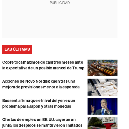
PUBLICIDAD
LAS ÚLTIMAS
Cobre toca máximos de casi tres meses ante
la expectativa de un posible arancel de Trump
Acciones de Novo Nordisk caen tras una
mejora de previsiones menor a la esperada
Bessent afirma que el nivel del yen es un
problema para Japón y otras monedas
Ofertas de empleo en EE.UU. cayeron en
junio; los despidos se mantuvieron limitados