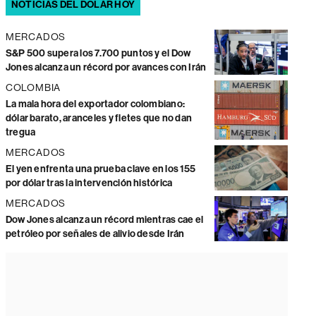
NOTICIAS DEL DÓLAR HOY
MERCADOS
S&P 500 supera los 7.700 puntos y el Dow
Jones alcanza un récord por avances con Irán
COLOMBIA
La mala hora del exportador colombiano:
dólar barato, aranceles y fletes que no dan
tregua
MERCADOS
El yen enfrenta una prueba clave en los 155
por dólar tras la intervención histórica
MERCADOS
Dow Jones alcanza un récord mientras cae el
petróleo por señales de alivio desde Irán