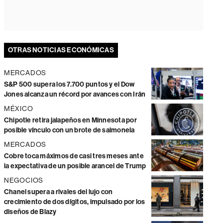
OTRAS NOTICIAS ECONÓMICAS
MERCADOS
S&P 500 supera los 7.700 puntos y el Dow
Jones alcanza un récord por avances con Irán
MÉXICO
Chipotle retira jalapeños en Minnesota por
posible vínculo con un brote de salmonela
MERCADOS
Cobre toca máximos de casi tres meses ante
la expectativa de un posible arancel de Trump
NEGOCIOS
Chanel supera a rivales del lujo con
crecimiento de dos dígitos, impulsado por los
diseños de Blazy