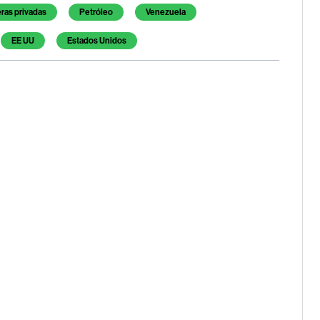
ras privadas
Petróleo
Venezuela
EE UU
Estados Unidos