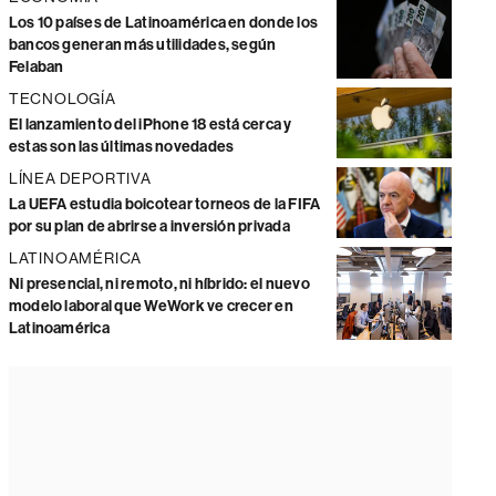
Los 10 países de Latinoamérica en donde los
bancos generan más utilidades, según
Felaban
TECNOLOGÍA
El lanzamiento del iPhone 18 está cerca y
estas son las últimas novedades
LÍNEA DEPORTIVA
La UEFA estudia boicotear torneos de la FIFA
por su plan de abrirse a inversión privada
LATINOAMÉRICA
Ni presencial, ni remoto, ni híbrido: el nuevo
modelo laboral que WeWork ve crecer en
Latinoamérica