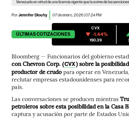
Venezuela en virtud de una licencia vigente que la exime de las sancion
Por
Jennifer Dlouhy
07 de enero, 2026 | 07:24 PM
CVX
-1.44%
ÚLTIMAS
COTIZACIONES
190.39
Bloomberg — Funcionarios del gobierno est
con Chevron Corp. (
) sobre la posibilida
CVX
productor de crudo
para operar en Venezuela
reclutar empresas estadounidenses para recons
país.
Las conversaciones se producen mientras
Tru
petroleros sobre esta posibilidad en la Casa B
captura y acusación por parte de Estados Uni