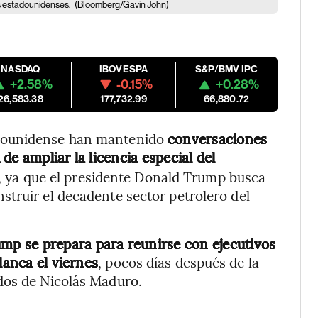
es estadounidenses.
(Bloomberg/Gavin John)
NASDAQ
IBOVESPA
S&P/BMV IPC
+2.58%
-0.15%
+0.28%
26,583.38
177,732.99
66,880.72
adounidense han mantenido
conversaciones
d de ampliar la licencia especial del
, ya que el presidente Donald Trump busca
truir el decadente sector petrolero del
mp se prepara para reunirse con ejecutivos
lanca el viernes
, pocos días después de la
dos de Nicolás Maduro.