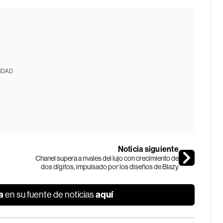
IDAD
Noticia siguiente
Chanel supera a rivales del lujo con crecimiento de
dos dígitos, impulsado por los diseños de Blazy
a
aquí
en su fuente de noticias