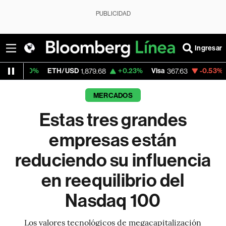
PUBLICIDAD
Ingresar
ETH/USD
+0.23%
Visa
-0.53%
MercadoLi
1,879.68
367.63
MERCADOS
Estas tres grandes
empresas están
reduciendo su influencia
en reequilibrio del
Nasdaq 100
Los valores tecnológicos de megacapitalización