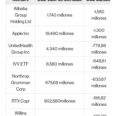
Alibaba
-1,550
Group
1.740 millones
millones
Holding Ltd
-1,300
Apple Inc
19.490 millones
millones
UnitedHealth
-778,86
4.340 millones
Group Inc
millones
-648,61
IVV ETF
8,580 millones
millones
Northrop
-633,67
Grumman
675,68 millones
millones
Corp
-516,82
RTX Copr
902,580millones
millones
Willins