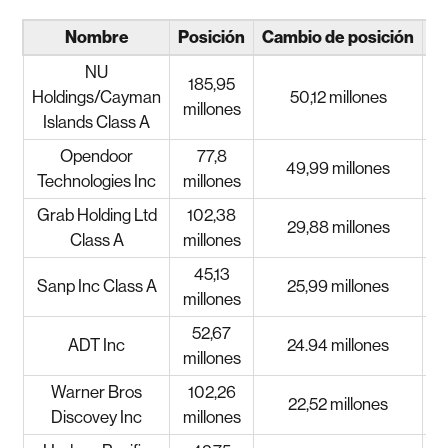
Nombre
Posición
Cambio de posición
I
NU
185,95
Holdings/Cayman
50,12 millones
millones
Islands Class A
Opendoor
77,8
49,99 millones
Technologies Inc
millones
Grab Holding Ltd
102,38
29,88 millones
Class A
millones
45,13
Sanp Inc Class A
25,99 millones
millones
52,67
ADT Inc
24.94 millones
millones
Warner Bros
102,26
22,52 millones
Discovey Inc
millones