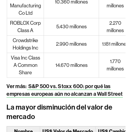
10.360 millones
Manufacturing
millones
Co Ltd
ROBLOX Corp
2.270
5.430 millones
Class A
millones
Crowdstrike
2.990 millones
1.181 millones
Holdings Inc
Visa Inc Class
1.770
A Common
14.670 millones
millones
Share
Ver más:
S&P 500 vs. Stoxx 600: por qué las
empresas europeas aún no alcanzan a Wall Street
La mayor disminución del valor de
mercado
Nombre
US$ Valor de Mercado
US$ Cambio