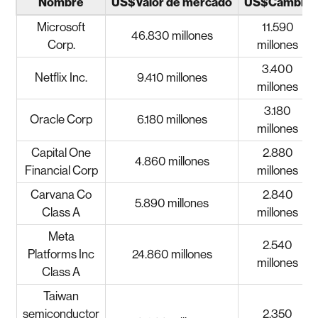
Nombre
US$Valor de mercado
US$Cambio
Microsoft
11.590
46.830 millones
Corp.
millones
3.400
Netflix Inc.
9.410 millones
millones
3.180
Oracle Corp
6.180 millones
millones
Capital One
2.880
4.860 millones
Financial Corp
millones
Carvana Co
2.840
5.890 millones
Class A
millones
Meta
2.540
Platforms Inc
24.860 millones
millones
Class A
Taiwan
semiconductor
2.350