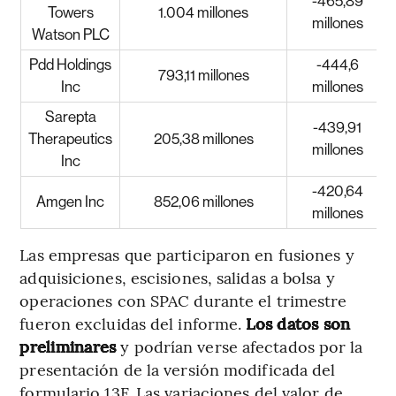
-465,89
Towers
1.004 millones
millones
Watson PLC
Pdd Holdings
-444,6
793,11 millones
Inc
millones
Sarepta
-439,91
Therapeutics
205,38 millones
millones
Inc
-420,64
Amgen Inc
852,06 millones
millones
Las empresas que participaron en fusiones y
adquisiciones, escisiones, salidas a bolsa y
operaciones con SPAC durante el trimestre
fueron excluidas del informe.
Los datos son
preliminares
y podrían verse afectados por la
presentación de la versión modificada del
formulario 13F. Las variaciones del valor de