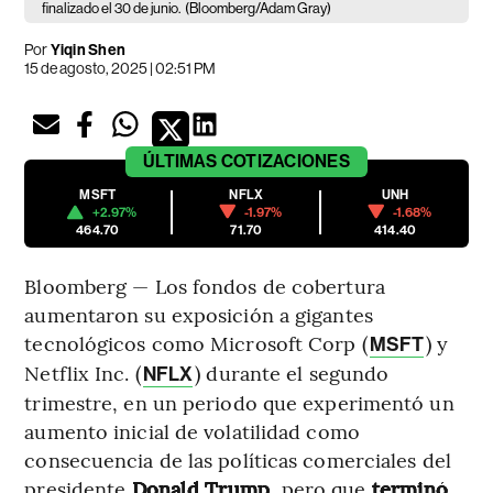
finalizado el 30 de junio.
(Bloomberg/Adam Gray)
Por
Yiqin Shen
15 de agosto, 2025 | 02:51 PM
ÚLTIMAS
COTIZACIONES
MSFT
NFLX
UNH
+2.97%
-1.97%
-1.68%
464.70
71.70
414.40
Bloomberg — Los fondos de cobertura
aumentaron su exposición a gigantes
tecnológicos como Microsoft Corp (
) y
MSFT
Netflix Inc. (
) durante el segundo
NFLX
trimestre, en un periodo que experimentó un
aumento inicial de volatilidad como
consecuencia de las políticas comerciales del
presidente
Donald Trump
, pero que
terminó