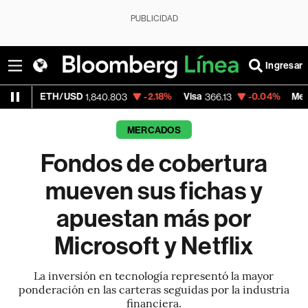
PUBLICIDAD
Ingresar
/USD
-2.18%
Visa
-0.04%
MercadoLibre
1,840.803
366.13
1,8
MERCADOS
Fondos de cobertura
mueven sus fichas y
apuestan más por
Microsoft y Netflix
La inversión en tecnología representó la mayor
ponderación en las carteras seguidas por la industria
financiera.