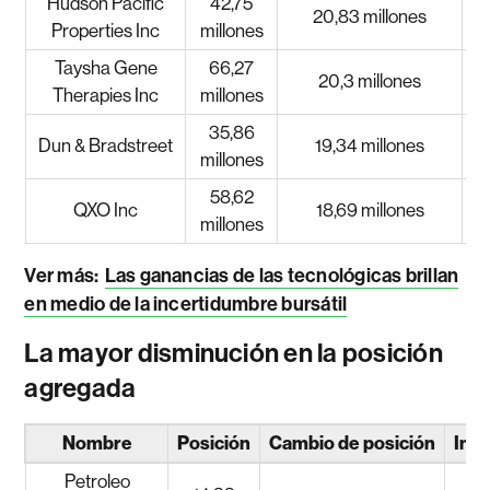
Hudson Pacific
42,75
20,83 millones
Properties Inc
millones
Taysha Gene
66,27
20,3 millones
Therapies Inc
millones
35,86
Dun & Bradstreet
19,34 millones
millones
58,62
QXO Inc
18,69 millones
millones
Ver más:
Las ganancias de las tecnológicas brillan
en medio de la incertidumbre bursátil
La mayor disminución en la posición
agregada
Nombre
Posición
Cambio de posición
Inv
Petroleo