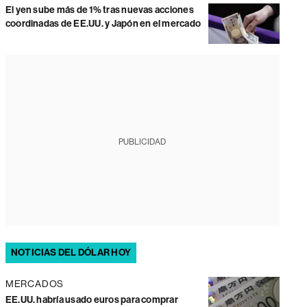
El yen sube más de 1% tras nuevas acciones
coordinadas de EE.UU. y Japón en el mercado
PUBLICIDAD
NOTICIAS DEL DÓLAR HOY
MERCADOS
EE.UU. habría usado euros para comprar