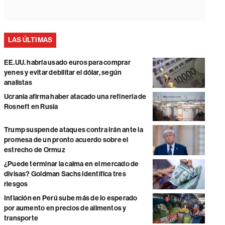
LAS ÚLTIMAS
EE.UU. habría usado euros para comprar
yenes y evitar debilitar el dólar, según
analistas
Ucrania afirma haber atacado una refinería de
Rosneft en Rusia
Trump suspende ataques contra Irán ante la
promesa de un pronto acuerdo sobre el
estrecho de Ormuz
¿Puede terminar la calma en el mercado de
divisas? Goldman Sachs identifica tres
riesgos
Inflación en Perú sube más de lo esperado
por aumento en precios de alimentos y
transporte