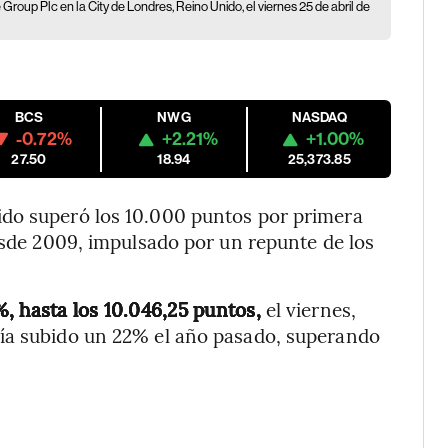
roup Plc en la City de Londres, Reino Unido, el viernes 25 de abril de
BCS
NWG
NASDAQ
-0.72%
+2.21%
+1.00%
27.50
18.94
25,373.85
ido superó los 10.000 puntos por primera
desde 2009, impulsado por un repunte de los
2%, hasta los 10.046,25 puntos,
el viernes,
ía subido un 22% el año pasado, superando