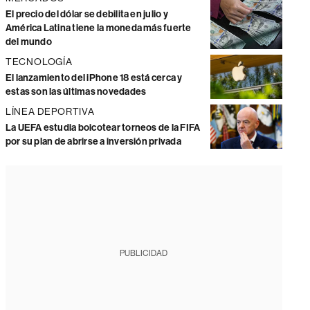
El precio del dólar se debilita en julio y
América Latina tiene la moneda más fuerte
del mundo
TECNOLOGÍA
El lanzamiento del iPhone 18 está cerca y
estas son las últimas novedades
LÍNEA DEPORTIVA
La UEFA estudia boicotear torneos de la FIFA
por su plan de abrirse a inversión privada
PUBLICIDAD