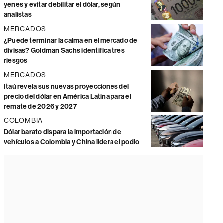
yenes y evitar debilitar el dólar, según
analistas
MERCADOS
¿Puede terminar la calma en el mercado de
divisas? Goldman Sachs identifica tres
riesgos
MERCADOS
Itaú revela sus nuevas proyecciones del
precio del dólar en América Latina para el
remate de 2026 y 2027
COLOMBIA
Dólar barato dispara la importación de
vehículos a Colombia y China lidera el podio