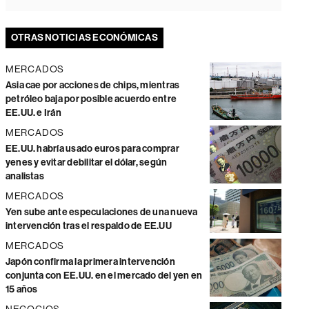
OTRAS NOTICIAS ECONÓMICAS
MERCADOS
Asia cae por acciones de chips, mientras
petróleo baja por posible acuerdo entre
EE.UU. e Irán
MERCADOS
EE.UU. habría usado euros para comprar
yenes y evitar debilitar el dólar, según
analistas
MERCADOS
Yen sube ante especulaciones de una nueva
intervención tras el respaldo de EE.UU
MERCADOS
Japón confirma la primera intervención
conjunta con EE.UU. en el mercado del yen en
15 años
NEGOCIOS