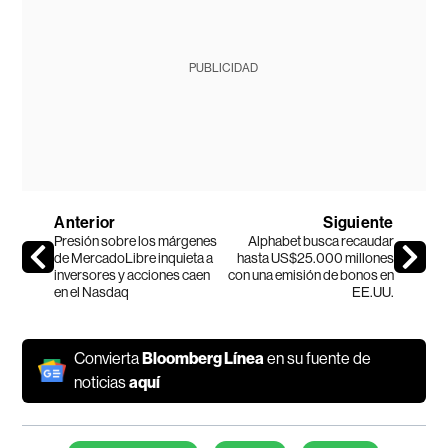
PUBLICIDAD
Anterior
Siguiente
Presión sobre los márgenes
Alphabet busca recaudar
de MercadoLibre inquieta a
hasta US$25.000 millones
inversores y acciones caen
con una emisión de bonos en
en el Nasdaq
EE.UU.
Convierta
Bloomberg Línea
en su fuente de
noticias
aquí
Temas de este artículo