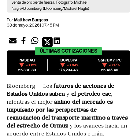
venta de oro pierde fuerza.
Fotógrafo: Michael
Nagle/Bloomberg
(Bloomberg/Michael Nagle)
Por
Matthew Burgess
03 de mayo, 2026 | 07:45 PM
ÚLTIMAS
COTIZACIONES
NASDAQ
IBOVESPA
S&P/BMV IPC
-0.12%
-0.84%
-0.17%
26,330.80
176,234.48
66,415.40
Bloomberg — Los
futuros de acciones de
Estados Unidos suben
y
el petróleo cae
,
mientras el mejor
ánimo del mercado es
impulsado por las perspectivas de
reanudación del transporte marítimo a través
del estrecho de Ormuz
y los avances hacia un
acuerdo entre Estados Unidos e Irán.