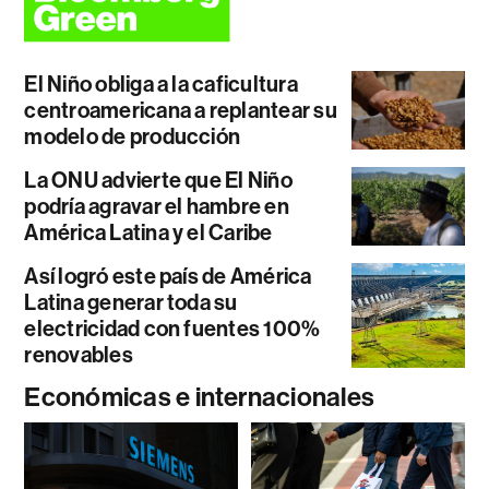
El Niño obliga a la caficultura
centroamericana a replantear su
modelo de producción
La ONU advierte que El Niño
podría agravar el hambre en
América Latina y el Caribe
Así logró este país de América
Latina generar toda su
electricidad con fuentes 100%
renovables
Económicas e internacionales