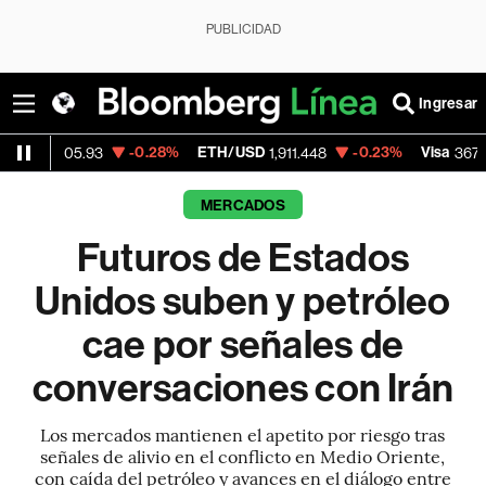
PUBLICIDAD
Ingresar
-0.28%
ETH/USD
-0.23%
Visa
-0.23
.93
1,911.448
367.69
MERCADOS
Futuros de Estados
Unidos suben y petróleo
cae por señales de
conversaciones con Irán
Los mercados mantienen el apetito por riesgo tras
señales de alivio en el conflicto en Medio Oriente,
con caída del petróleo y avances en el diálogo entre