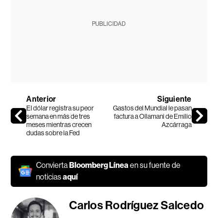
PUBLICIDAD
Anterior
Siguiente
El dólar registra su peor
Gastos del Mundial le pasan
semana en más de tres
factura a Ollamani de Emilio
meses mientras crecen
Azcárraga
dudas sobre la Fed
Convierta
Bloomberg Línea
en su fuente de
noticias
aquí
Carlos Rodríguez Salcedo