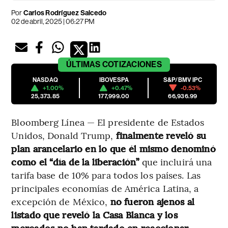
Por
Carlos Rodríguez Salcedo
02 de abril, 2025 | 06:27 PM
ÚLTIMAS
COTIZACIONES
NASDAQ
IBOVESPA
S&P/BMV IPC
+1.00%
+0.47%
-0.53%
25,373.85
177,999.00
66,936.99
Bloomberg Línea — El presidente de Estados
Unidos, Donald Trump,
finalmente reveló su
plan arancelario en lo que él mismo denominó
como el “día de la liberación”
que incluirá una
tarifa base de 10% para todos los países. Las
principales economías de América Latina, a
excepción de México,
no fueron ajenos al
listado que reveló la Casa Blanca y los
mercados no han tardado en reaccionar
.