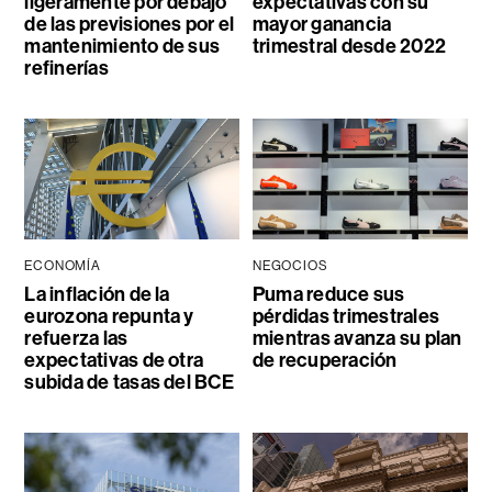
ligeramente por debajo
expectativas con su
de las previsiones por el
mayor ganancia
mantenimiento de sus
trimestral desde 2022
refinerías
ECONOMÍA
NEGOCIOS
La inflación de la
Puma reduce sus
eurozona repunta y
pérdidas trimestrales
refuerza las
mientras avanza su plan
expectativas de otra
de recuperación
subida de tasas del BCE