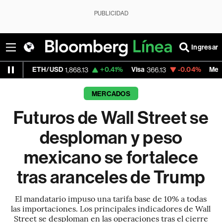
PUBLICIDAD
Ingresar
H/USD
+0.41%
Visa
-0.04%
MercadoLibre
1,868.13
366.13
1,
MERCADOS
Futuros de Wall Street se
desploman y peso
mexicano se fortalece
tras aranceles de Trump
El mandatario impuso una tarifa base de 10% a todas
las importaciones. Los principales indicadores de Wall
Street se desploman en las operaciones tras el cierre