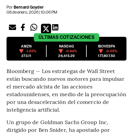
Por
Bernard Goyder
08 de enero, 2026 | 10:06 PM
ÚLTIMAS
COTIZACIONES
AMZN
NASDAQ
IBOVESPA
-1.53%
-0.64%
-0.05%
273.11
26,415.29
177,807.50
Bloomberg — Los estrategas de Wall Street
están buscando nuevos motores para impulsar
el mercado alcista de las acciones
estadounidenses, en medio de la preocupación
por una desaceleración del comercio de
inteligencia artificial.
Un grupo de Goldman Sachs Group Inc,
dirigido por Ben Snider, ha apostado por