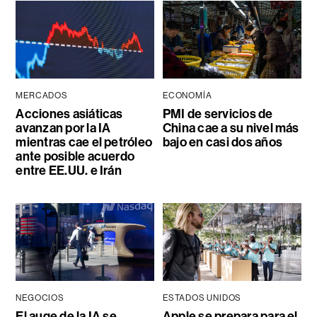
MERCADOS
ECONOMÍA
Acciones asiáticas
PMI de servicios de
avanzan por la IA
China cae a su nivel más
mientras cae el petróleo
bajo en casi dos años
ante posible acuerdo
entre EE.UU. e Irán
NEGOCIOS
ESTADOS UNIDOS
El auge de la IA se
Apple se prepara para el