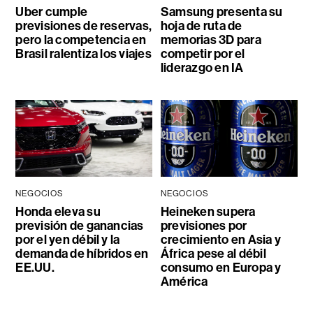
Uber cumple
Samsung presenta su
previsiones de reservas,
hoja de ruta de
pero la competencia en
memorias 3D para
Brasil ralentiza los viajes
competir por el
liderazgo en IA
NEGOCIOS
NEGOCIOS
Honda eleva su
Heineken supera
previsión de ganancias
previsiones por
por el yen débil y la
crecimiento en Asia y
demanda de híbridos en
África pese al débil
EE.UU.
consumo en Europa y
América