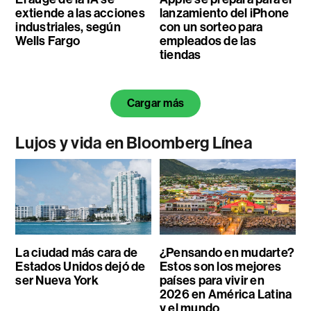
extiende a las acciones
lanzamiento del iPhone
industriales, según
con un sorteo para
Wells Fargo
empleados de las
tiendas
Cargar más
Lujos y vida en Bloomberg Línea
La ciudad más cara de
¿Pensando en mudarte?
Estados Unidos dejó de
Estos son los mejores
ser Nueva York
países para vivir en
2026 en América Latina
y el mundo