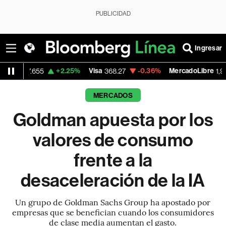
PUBLICIDAD
Ingresar
+2.25%
Visa
-0.36%
MercadoLibre
+1
655
368.27
1,923.42
MERCADOS
Goldman apuesta por los
valores de consumo
frente a la
desaceleración de la IA
Un grupo de Goldman Sachs Group ha apostado por
empresas que se benefician cuando los consumidores
de clase media aumentan el gasto.