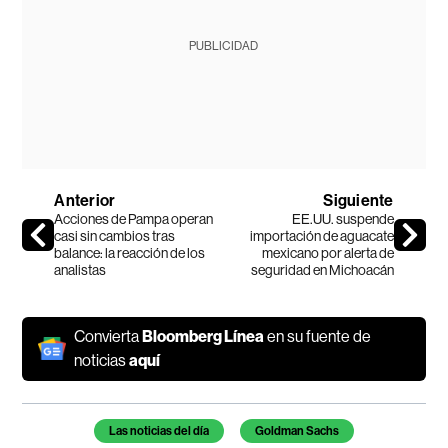
PUBLICIDAD
Anterior
Siguiente
Acciones de Pampa operan
EE.UU. suspende
casi sin cambios tras
importación de aguacate
balance: la reacción de los
mexicano por alerta de
analistas
seguridad en Michoacán
Convierta
Bloomberg Línea
en su fuente de
noticias
aquí
Temas de este artículo
Las noticias del día
Goldman Sachs