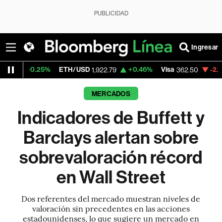
PUBLICIDAD
Ingresar
5%
ETH/USD
+0.46%
Visa
-2.15%
Mercado
1,922.79
362.50
MERCADOS
Indicadores de Buffett y
Barclays alertan sobre
sobrevaloración récord
en Wall Street
Dos referentes del mercado muestran niveles de
valoración sin precedentes en las acciones
estadounidenses, lo que sugiere un mercado en