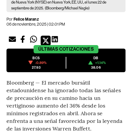
de Nueva York (NYSE) en Nueva York, EE. UU., el lunes 22 de
septiembre de 2025.
(Bloomberg/Michael Nagle)
Por
Felice Maranz
06 de noviembre, 2025 | 02:01 PM
ÚLTIMAS
COTIZACIONES
BCS
DB
-0.89%
+1.14%
27.93
38.06
Bloomberg — El mercado bursátil
estadounidense ha ignorado todas las señales
de precaución en su camino hacia un
vertiginoso aumento del 36% desde los
mínimos registrados en abril. Ahora se
enfrenta a una señal favorecida por la leyenda
de las inversiones Warren Buffett.