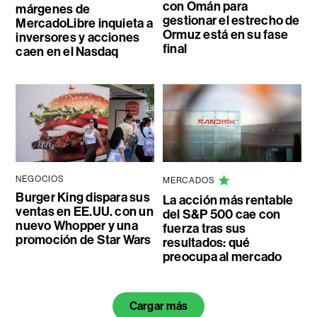
con Omán para
márgenes de
gestionar el estrecho de
MercadoLibre inquieta a
Ormuz está en su fase
inversores y acciones
final
caen en el Nasdaq
NEGOCIOS
MERCADOS
Burger King dispara sus
La acción más rentable
ventas en EE.UU. con un
del S&P 500 cae con
nuevo Whopper y una
fuerza tras sus
promoción de Star Wars
resultados: qué
preocupa al mercado
Cargar más