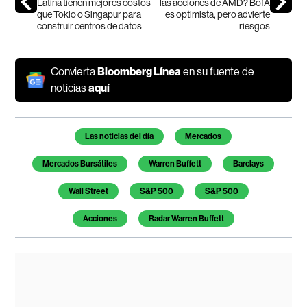
Latina tienen mejores costos
las acciones de AMD? BofA
que Tokio o Singapur para
es optimista, pero advierte
construir centros de datos
riesgos
Convierta
Bloomberg Línea
en su fuente de
noticias
aquí
Temas de este artículo
Las noticias del día
Mercados
Mercados Bursátiles
Warren Buffett
Barclays
Wall Street
S&P 500
S&P 500
Acciones
Radar Warren Buffett